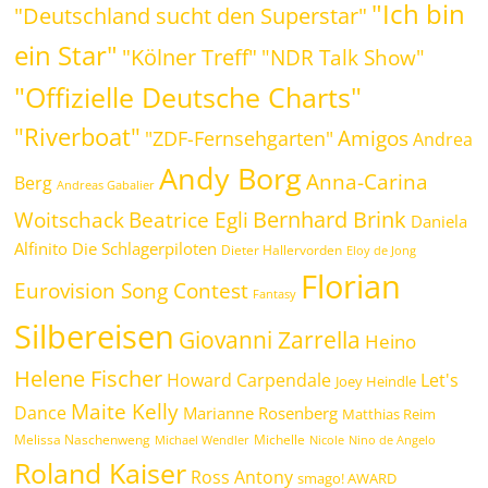
"Ich bin
"Deutschland sucht den Superstar"
ein Star"
"Kölner Treff"
"NDR Talk Show"
"Offizielle Deutsche Charts"
"Riverboat"
Amigos
"ZDF-Fernsehgarten"
Andrea
Andy Borg
Anna-Carina
Berg
Andreas Gabalier
Bernhard Brink
Beatrice Egli
Woitschack
Daniela
Alfinito
Die Schlagerpiloten
Dieter Hallervorden
Eloy de Jong
Florian
Eurovision Song Contest
Fantasy
Silbereisen
Giovanni Zarrella
Heino
Helene Fischer
Howard Carpendale
Let's
Joey Heindle
Maite Kelly
Dance
Marianne Rosenberg
Matthias Reim
Melissa Naschenweng
Michelle
Michael Wendler
Nicole
Nino de Angelo
Roland Kaiser
Ross Antony
smago! AWARD