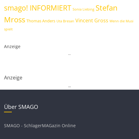
Stefan
smago! INFORMIERT
Sonia Liebing
Mross
Vincent Gross
Thomas Anders
Uta Bresan
Wenn die Musi
spielt
Anzeige
.
.
Anzeige
.
.
Über SMAGO
SMAGO - SchlagerMAGazin Online