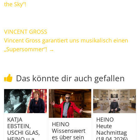
the Sky“!
VINCENT GROSS
Vincent Gross garantiert uns musikalisch einen
„Supersommer“!
→
Das könnte dir auch gefallen
KATJA
HEINO
HEINO
EBSTEIN,
Heute
Wissenswert
USCHI GLAS,
Nachmittag
es über sein
HEINO u.a.
(18.04.2026),