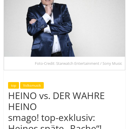
Foto-Credit: Starwatch Entertainment / Sony Music
top
Volksmusik
HEINO vs. DER WAHRE
HEINO
smago! top-exklusiv:
Heinos späte „Rache“!