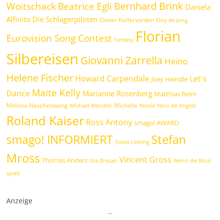
Bernhard Brink
Beatrice Egli
Woitschack
Daniela
Alfinito
Die Schlagerpiloten
Dieter Hallervorden
Eloy de Jong
Florian
Eurovision Song Contest
Fantasy
Silbereisen
Giovanni Zarrella
Heino
Helene Fischer
Howard Carpendale
Let's
Joey Heindle
Maite Kelly
Dance
Marianne Rosenberg
Matthias Reim
Melissa Naschenweng
Michelle
Michael Wendler
Nicole
Nino de Angelo
Roland Kaiser
Ross Antony
smago! AWARD
Stefan
smago! INFORMIERT
Sonia Liebing
Mross
Vincent Gross
Thomas Anders
Uta Bresan
Wenn die Musi
spielt
Anzeige
.
.