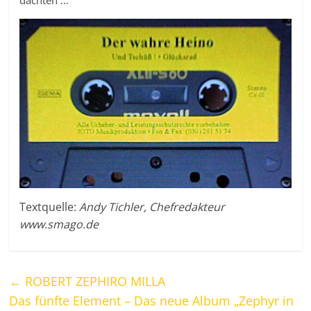
dachten …
Textquelle:
Andy Tichler, Chefredakteur
www.smago.de
←
ROBERT ZEPHIRO MILLA
Das fünfte Element – Das neue Album „Zephyr in