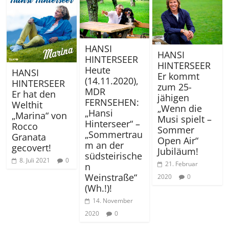
HANSI
HANSI
HINTERSEER
HINTERSEER
Heute
HANSI
Er kommt
(14.11.2020),
HINTERSEER
zum 25-
MDR
Er hat den
jähigen
FERNSEHEN:
Welthit
„Wenn die
„Hansi
„Marina“ von
Musi spielt –
Hinterseer“ –
Rocco
Sommer
„Sommertrau
Granata
Open Air“
m an der
gecovert!
Jubiläum!
südsteirische
8. Juli 2021
0
21. Februar
n
Weinstraße“
2020
0
(Wh.!)!
14. November
2020
0