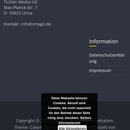
Tichler Media UG
Max-Planck-Str. 7
D- 59423 Unna
Kontakt: info@smago.de
Information
Datenschutzerklär
ung
Impressum
Diese Webseite benutzt
Cookies. Aktuell sind
Cookies, die nicht essentiell
für den Betrieb dieser Seite
nötig sind, blockiert.
Weitere
Copyright © 2026
Smago
. Alle Rechte vorbehalten.
Informationen
Theme:
ColorMag
von ThemeGrill. Bereitgestellt von
Alle Akzeptieren