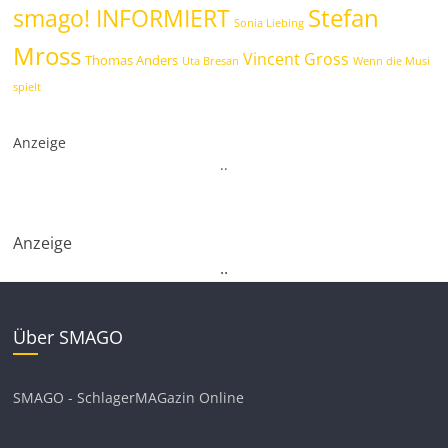
Stefan
smago! INFORMIERT
Sonia Liebing
Mross
Vincent Gross
Thomas Anders
Uta Bresan
Wenn die Musi
spielt
Anzeige
.
.
Anzeige
.
.
Über SMAGO
SMAGO - SchlagerMAGazin Online