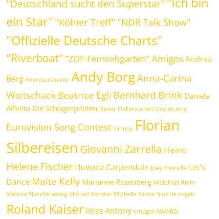
"Ich bin
"Deutschland sucht den Superstar"
ein Star"
"Kölner Treff"
"NDR Talk Show"
"Offizielle Deutsche Charts"
"Riverboat"
Amigos
"ZDF-Fernsehgarten"
Andrea
Andy Borg
Anna-Carina
Berg
Andreas Gabalier
Bernhard Brink
Beatrice Egli
Woitschack
Daniela
Alfinito
Die Schlagerpiloten
Dieter Hallervorden
Eloy de Jong
Florian
Eurovision Song Contest
Fantasy
Silbereisen
Giovanni Zarrella
Heino
Helene Fischer
Howard Carpendale
Let's
Joey Heindle
Maite Kelly
Dance
Marianne Rosenberg
Matthias Reim
Melissa Naschenweng
Michelle
Michael Wendler
Nicole
Nino de Angelo
Roland Kaiser
Ross Antony
smago! AWARD