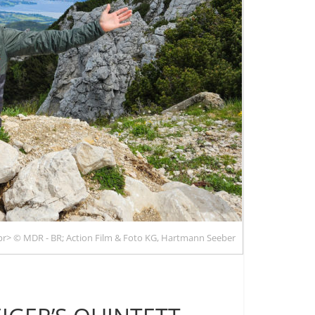
r> © MDR - BR; Action Film & Foto KG, Hartmann Seeber