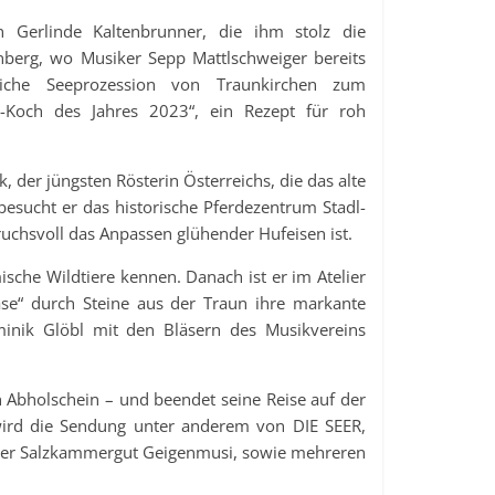
n Gerlinde Kaltenbrunner, die ihm stolz die
nberg, wo Musiker Sepp Mattlschweiger bereits
eiche Seeprozession von Traunkirchen zum
u-Koch des Jahres 2023“, ein Rezept für roh
, der jüngsten Rösterin Österreichs, die das alte
esucht er das historische Pferdezentrum Stadl-
uchsvoll das Anpassen glühender Hufeisen ist.
che Wildtiere kennen. Danach ist er im Atelier
ase“ durch Steine aus der Traun ihre markante
nik Glöbl mit den Bläsern des Musikvereins
n Abholschein – und beendet seine Reise auf der
t wird die Sendung unter anderem von DIE SEER,
, der Salzkammergut Geigenmusi, sowie mehreren