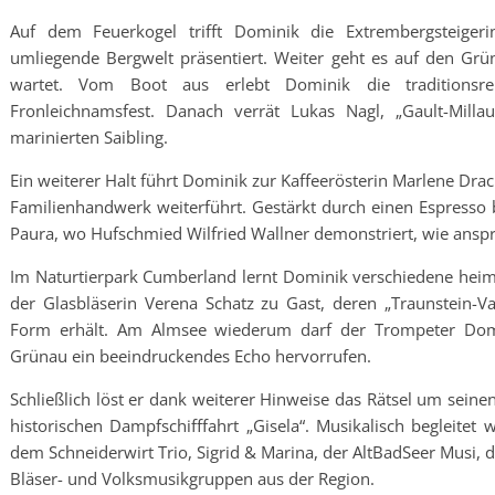
Auf dem Feuerkogel trifft Dominik die Extrembergsteigeri
umliegende Bergwelt präsentiert. Weiter geht es auf den Grü
wartet. Vom Boot aus erlebt Dominik die traditionsr
Fronleichnamsfest. Danach verrät Lukas Nagl, „Gault-Milla
marinierten Saibling.
Ein weiterer Halt führt Dominik zur Kaffeerösterin Marlene Drack
Familienhandwerk weiterführt. Gestärkt durch einen Espresso b
Paura, wo Hufschmied Wilfried Wallner demonstriert, wie anspr
Im Naturtierpark Cumberland lernt Dominik verschiedene heimis
der Glasbläserin Verena Schatz zu Gast, deren „Traunstein-V
Form erhält. Am Almsee wiederum darf der Trompeter Domi
Grünau ein beeindruckendes Echo hervorrufen.
Schließlich löst er dank weiterer Hinweise das Rätsel um seine
historischen Dampfschifffahrt „Gisela“. Musikalisch begleite
dem Schneiderwirt Trio, Sigrid & Marina, der AltBadSeer Musi
Bläser- und Volksmusikgruppen aus der Region.