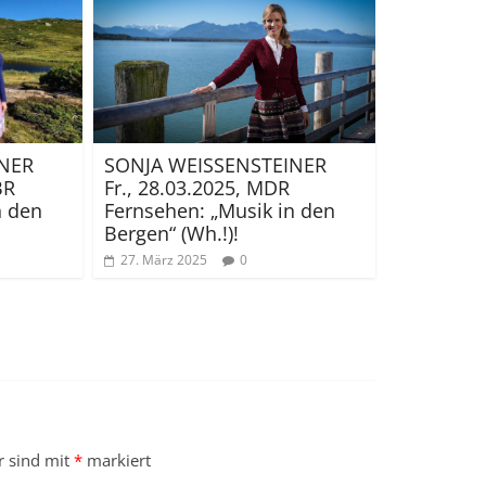
INER
SONJA WEISSENSTEINER
BR
Fr., 28.03.2025, MDR
n den
Fernsehen: „Musik in den
Bergen“ (Wh.!)!
27. März 2025
0
r sind mit
*
markiert