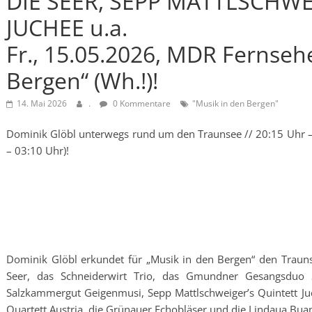
DIE SEER, SEPP MATTLSCHWE
JUCHEE u.a.
Fr., 15.05.2026, MDR Fernseh
Bergen“ (Wh.!)!
14. Mai 2026
.
0 Kommentare
"Musik in den Bergen"
Dominik Glöbl unterwegs rund um den Traunsee // 20:15 Uhr – 
– 03:10 Uhr)!
Dominik Glöbl erkundet für „Musik in den Bergen“ den Trauns
Seer, das Schneiderwirt Trio, das Gmundner Gesangsduo S
Salzkammergut Geigenmusi, Sepp Mattlschweiger’s Quintett Ju
Quartett Austria, die Grünauer Echobläser und die Lindaua Bua