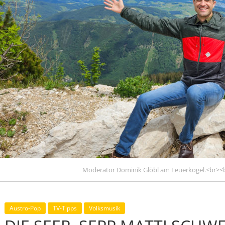
Moderator Dominik Glöbl am Feuerkogel.<br><b
Austro-Pop
TV-Tipps
Volksmusik