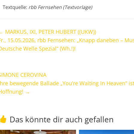
Textquelle:
rbb Fernsehen (Textvorlage)
←
MARKUS, IXI, PETER HUBERT ((UKW))
Fr., 15.05.2026, rbb Fernsehen: „Knapp daneben – Mus
Deutsche Welle Spezial“ (Wh.!)!
SIMONE CEROVINA
Ihre bewegende Ballade „You’re Waiting In Heaven“ is
Hoffnung!
→
Das könnte dir auch gefallen