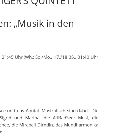
IGER’S QUINTETT
en: „Musik in den
21:45 Uhr (Wh.: So./Mo., 17./18.05., 01:40 Uhr
ee und das Almtal. Musikalisch sind dabei: Die
igrid und Marina, die AltBadSeer Musi, die
chee, die Mirabell Dirndln, das Mundharmonika
m.