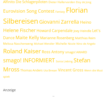
Alfinito
Die Schlagerpiloten
Dieter Hallervorden
Eloy de Jong
Florian
Eurovision Song Contest
Fantasy
Silbereisen
Giovanni Zarrella
Heino
Helene Fischer
Howard Carpendale
Let's
Joey Heindle
Maite Kelly
Dance
Marianne Rosenberg
Matthias Reim
Melissa Naschenweng
Michelle
Michael Wendler
Nicole
Nino de Angelo
Roland Kaiser
Ross Antony
smago! AWARD
Stefan
smago! INFORMIERT
Sonia Liebing
Mross
Vincent Gross
Thomas Anders
Uta Bresan
Wenn die Musi
spielt
Anzeige
.
.