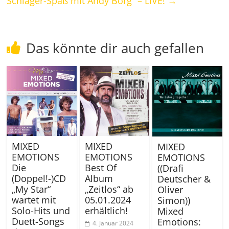
Schlager-Spaß mit Andy Borg“ – LIVE!
→
Das könnte dir auch gefallen
MIXED
MIXED
MIXED
EMOTIONS
EMOTIONS
EMOTIONS
Die
Best Of
((Drafi
(Doppel!-)CD
Album
Deutscher &
„My Star“
„Zeitlos“ ab
Oliver
wartet mit
05.01.2024
Simon))
Solo-Hits und
erhältlich!
Mixed
Duett-Songs
Emotions:
4. Januar 2024