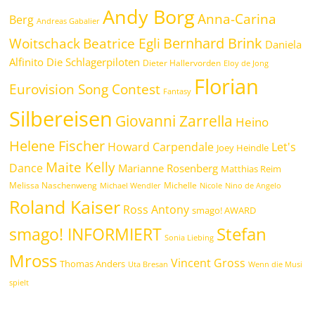
Andy Borg
Anna-Carina
Berg
Andreas Gabalier
Bernhard Brink
Beatrice Egli
Woitschack
Daniela
Alfinito
Die Schlagerpiloten
Dieter Hallervorden
Eloy de Jong
Florian
Eurovision Song Contest
Fantasy
Silbereisen
Giovanni Zarrella
Heino
Helene Fischer
Howard Carpendale
Let's
Joey Heindle
Maite Kelly
Dance
Marianne Rosenberg
Matthias Reim
Melissa Naschenweng
Michelle
Michael Wendler
Nicole
Nino de Angelo
Roland Kaiser
Ross Antony
smago! AWARD
Stefan
smago! INFORMIERT
Sonia Liebing
Mross
Vincent Gross
Thomas Anders
Uta Bresan
Wenn die Musi
spielt