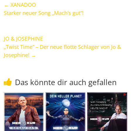
←
XANADOO
Starker neuer Song „Mach’s gut“!
JO & JOSEPHINE
„Twist Time“ – Der neue flotte Schlager von Jo &
Josephine!
→
Das könnte dir auch gefallen