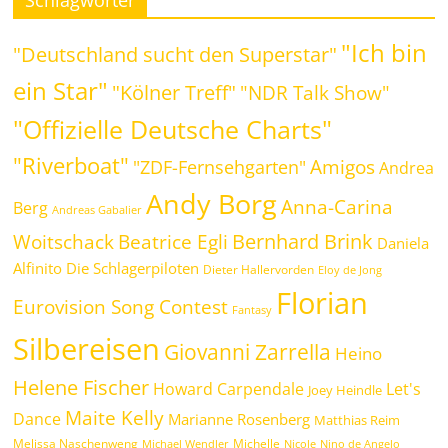
"Ich bin
"Deutschland sucht den Superstar"
ein Star"
"Kölner Treff"
"NDR Talk Show"
"Offizielle Deutsche Charts"
"Riverboat"
Amigos
"ZDF-Fernsehgarten"
Andrea
Andy Borg
Anna-Carina
Berg
Andreas Gabalier
Bernhard Brink
Beatrice Egli
Woitschack
Daniela
Alfinito
Die Schlagerpiloten
Dieter Hallervorden
Eloy de Jong
Florian
Eurovision Song Contest
Fantasy
Silbereisen
Giovanni Zarrella
Heino
Helene Fischer
Howard Carpendale
Let's
Joey Heindle
Maite Kelly
Dance
Marianne Rosenberg
Matthias Reim
Melissa Naschenweng
Michelle
Michael Wendler
Nicole
Nino de Angelo