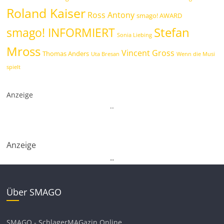
Roland Kaiser
Ross Antony
smago! AWARD
Stefan
smago! INFORMIERT
Sonia Liebing
Mross
Vincent Gross
Thomas Anders
Uta Bresan
Wenn die Musi
spielt
Anzeige
.
.
Anzeige
.
.
Über SMAGO
SMAGO - SchlagerMAGazin Online