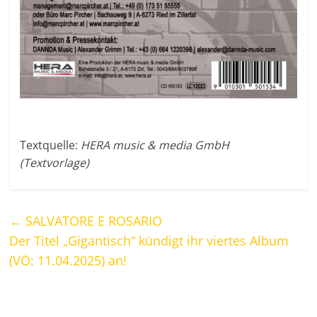
Textquelle:
HERA music & media GmbH
(Textvorlage)
←
SALVATORE E ROSARIO
Der Titel „Gigantisch“ kündigt ihr viertes Album
(VÖ: 11.04.2025) an!