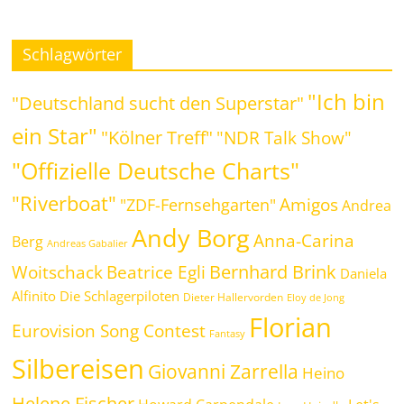
Schlagwörter
"Ich bin
"Deutschland sucht den Superstar"
ein Star"
"Kölner Treff"
"NDR Talk Show"
"Offizielle Deutsche Charts"
"Riverboat"
Amigos
"ZDF-Fernsehgarten"
Andrea
Andy Borg
Anna-Carina
Berg
Andreas Gabalier
Bernhard Brink
Beatrice Egli
Woitschack
Daniela
Alfinito
Die Schlagerpiloten
Dieter Hallervorden
Eloy de Jong
Florian
Eurovision Song Contest
Fantasy
Silbereisen
Giovanni Zarrella
Heino
Helene Fischer