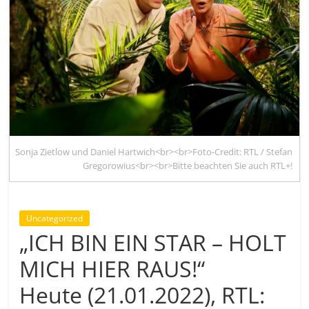
Sonja Zietlow und Daniel Hartwich<br><br>Foto-Credit: RTL / Stefan
Gregorowius<br><br>Bitte beachten Sie auch RTL+!
Uncategorized
„ICH BIN EIN STAR – HOLT
MICH HIER RAUS!“
Heute (21.01.2022), RTL: