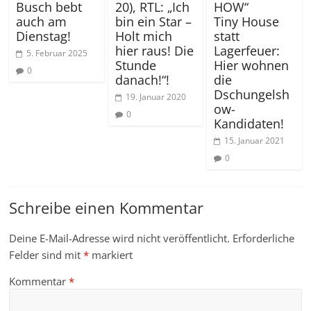
Busch bebt
20), RTL: „Ich
HOW“
auch am
bin ein Star –
Tiny House
Dienstag!
Holt mich
statt
hier raus! Die
Lagerfeuer:
5. Februar 2025
Stunde
Hier wohnen
0
danach!“!
die
Dschungelsh
19. Januar 2020
ow-
0
Kandidaten!
15. Januar 2021
0
Schreibe einen Kommentar
Deine E-Mail-Adresse wird nicht veröffentlicht.
Erforderliche
Felder sind mit
*
markiert
Kommentar
*