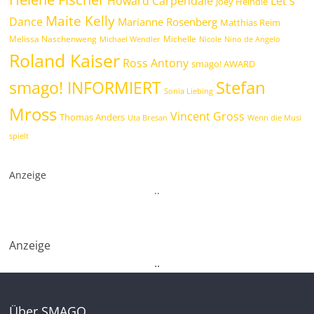
Howard Carpendale
Let's
Joey Heindle
Maite Kelly
Dance
Marianne Rosenberg
Matthias Reim
Melissa Naschenweng
Michelle
Michael Wendler
Nicole
Nino de Angelo
Roland Kaiser
Ross Antony
smago! AWARD
Stefan
smago! INFORMIERT
Sonia Liebing
Mross
Vincent Gross
Thomas Anders
Uta Bresan
Wenn die Musi
spielt
Anzeige
.
.
Anzeige
.
.
Über SMAGO