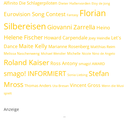
Alfinito
Die Schlagerpiloten
Dieter Hallervorden
Eloy de Jong
Florian
Eurovision Song Contest
Fantasy
Silbereisen
Giovanni Zarrella
Heino
Helene Fischer
Howard Carpendale
Let's
Joey Heindle
Maite Kelly
Dance
Marianne Rosenberg
Matthias Reim
Melissa Naschenweng
Michelle
Michael Wendler
Nicole
Nino de Angelo
Roland Kaiser
Ross Antony
smago! AWARD
Stefan
smago! INFORMIERT
Sonia Liebing
Mross
Vincent Gross
Thomas Anders
Uta Bresan
Wenn die Musi
spielt
Anzeige
.
.