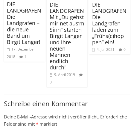
DIE
DIE
DIE
LANDGRAFEN
LANDGRAFEN
LANDGRAFEN
Die
Mit „Du gehst
Die
Landgrafen –
mir net aus’m
Landgrafen
die neue
Sinn“ starten
laden zum
Band um
Birgit Langer
„Frühs(c)hop
Birgit Langer!
und ihre
pen“ ein!
neuen
17. Dezember
4. Juli 2021
0
Mannen
2018
1
endlich
durch!
9. April 2019
0
Schreibe einen Kommentar
Deine E-Mail-Adresse wird nicht veröffentlicht.
Erforderliche
Felder sind mit
*
markiert