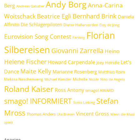
Andy Borg
Anna-Carina
Berg
Andreas Gabalier
Bernhard Brink
Beatrice Egli
Woitschack
Daniela
Alfinito
Die Schlagerpiloten
Dieter Hallervorden
Eloy de Jong
Florian
Eurovision Song Contest
Fantasy
Silbereisen
Giovanni Zarrella
Heino
Helene Fischer
Howard Carpendale
Let's
Joey Heindle
Maite Kelly
Dance
Marianne Rosenberg
Matthias Reim
Melissa Naschenweng
Michelle
Michael Wendler
Nicole
Nino de Angelo
Roland Kaiser
Ross Antony
smago! AWARD
Stefan
smago! INFORMIERT
Sonia Liebing
Mross
Vincent Gross
Thomas Anders
Uta Bresan
Wenn die Musi
spielt
Anzeige