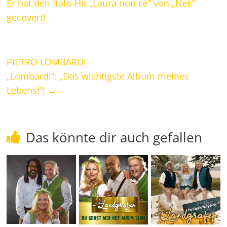
Er hat den Italo-Hit „Laura non cè“ von „Nek“
gecovert!
PIETRO LOMBARDI
„Lombardi“: „Das wichtigste Album meines
Lebens!“!
→
Das könnte dir auch gefallen