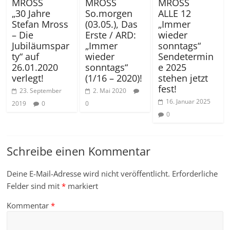
MROSS
MROSS
MROSS
„30 Jahre
So.morgen
ALLE 12
Stefan Mross
(03.05.), Das
„Immer
– Die
Erste / ARD:
wieder
Jubiläumspar
„Immer
sonntags“
ty“ auf
wieder
Sendetermin
26.01.2020
sonntags“
e 2025
verlegt!
(1/16 – 2020)!
stehen jetzt
fest!
23. September
2. Mai 2020
16. Januar 2025
2019
0
0
0
Schreibe einen Kommentar
Deine E-Mail-Adresse wird nicht veröffentlicht.
Erforderliche
Felder sind mit
*
markiert
Kommentar
*