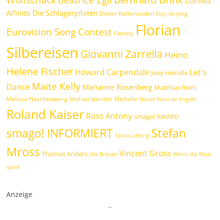
Woitschack
Daniela
Alfinito
Die Schlagerpiloten
Dieter Hallervorden
Eloy de Jong
Florian
Eurovision Song Contest
Fantasy
Silbereisen
Giovanni Zarrella
Heino
Helene Fischer
Howard Carpendale
Let's
Joey Heindle
Maite Kelly
Dance
Marianne Rosenberg
Matthias Reim
Melissa Naschenweng
Michelle
Michael Wendler
Nicole
Nino de Angelo
Roland Kaiser
Ross Antony
smago! AWARD
Stefan
smago! INFORMIERT
Sonia Liebing
Mross
Vincent Gross
Thomas Anders
Uta Bresan
Wenn die Musi
spielt
Anzeige
.
.