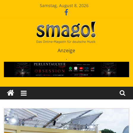
Zum
Samstag, August 8, 2026
Inhalt
springen
Smago
Anzeige
.
SchlagerMAGazinOnline