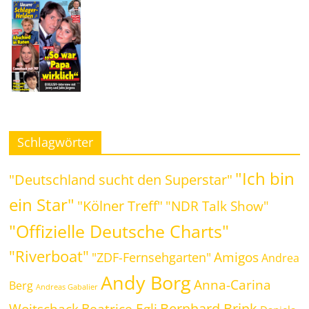
Schlagwörter
"Ich bin
"Deutschland sucht den Superstar"
ein Star"
"Kölner Treff"
"NDR Talk Show"
"Offizielle Deutsche Charts"
"Riverboat"
Amigos
"ZDF-Fernsehgarten"
Andrea
Andy Borg
Anna-Carina
Berg
Andreas Gabalier
Bernhard Brink
Beatrice Egli