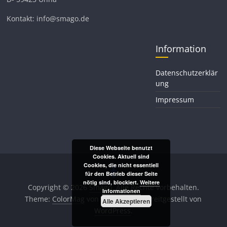
Kontakt: info@smago.de
Information
Datenschutzerklär
ung
Impressum
Diese Webseite benutzt
Cookies. Aktuell sind
Cookies, die nicht essentiell
für den Betrieb dieser Seite
nötig sind, blockiert.
Weitere
Copyright © 2026
Smago
. Alle Rechte vorbehalten.
Informationen
Theme:
ColorMag
von ThemeGrill. Bereitgestellt von
Alle Akzeptieren
WordPress
.