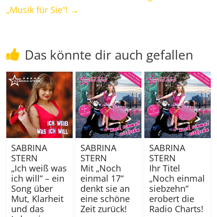
„Musik für Sie“!
→
Das könnte dir auch gefallen
SABRINA
SABRINA
SABRINA
STERN
STERN
STERN
„Ich weiß was
Mit „Noch
Ihr Titel
ich will“ – ein
einmal 17“
„Noch einmal
Song über
denkt sie an
siebzehn“
Mut, Klarheit
eine schöne
erobert die
und das
Zeit zurück!
Radio Charts!