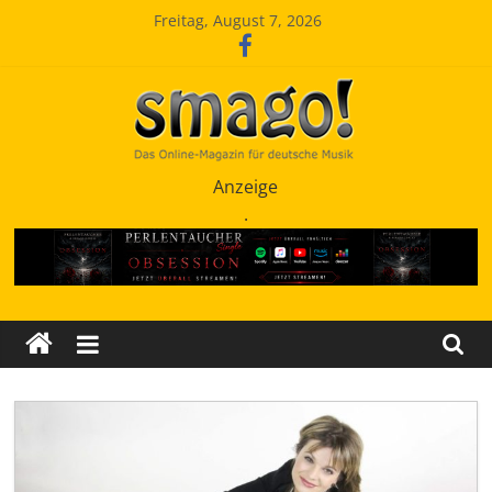
Zum
Freitag, August 7, 2026
Inhalt
springen
Smago
Anzeige
.
SchlagerMAGazinOnline