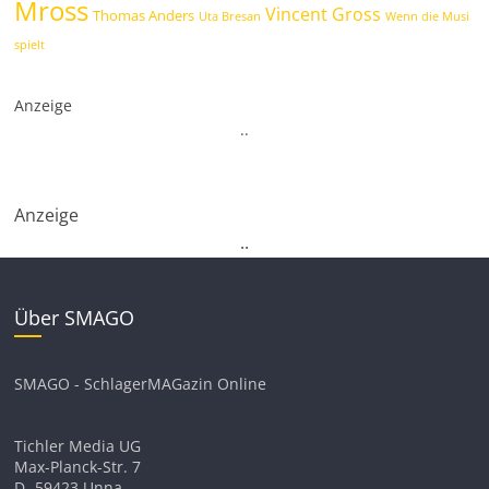
Mross
Vincent Gross
Thomas Anders
Uta Bresan
Wenn die Musi
spielt
Anzeige
.
.
Anzeige
.
.
Über SMAGO
SMAGO - SchlagerMAGazin Online
Tichler Media UG
Max-Planck-Str. 7
D- 59423 Unna