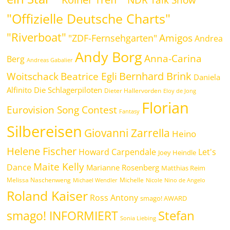
"Offizielle Deutsche Charts"
"Riverboat"
Amigos
"ZDF-Fernsehgarten"
Andrea
Andy Borg
Anna-Carina
Berg
Andreas Gabalier
Bernhard Brink
Beatrice Egli
Woitschack
Daniela
Alfinito
Die Schlagerpiloten
Dieter Hallervorden
Eloy de Jong
Florian
Eurovision Song Contest
Fantasy
Silbereisen
Giovanni Zarrella
Heino
Helene Fischer
Howard Carpendale
Let's
Joey Heindle
Maite Kelly
Dance
Marianne Rosenberg
Matthias Reim
Melissa Naschenweng
Michelle
Michael Wendler
Nicole
Nino de Angelo
Roland Kaiser
Ross Antony
smago! AWARD
Stefan
smago! INFORMIERT
Sonia Liebing