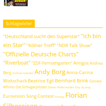
Schlagwörter
"Ich bin
"Deutschland sucht den Superstar"
ein Star"
"Kölner Treff"
"NDR Talk Show"
"Offizielle Deutsche Charts"
"Riverboat"
Amigos
"ZDF-Fernsehgarten"
Andrea
Andy Borg
Anna-Carina
Berg
Andreas Gabalier
Bernhard Brink
Beatrice Egli
Woitschack
Daniela
Alfinito
Die Schlagerpiloten
Dieter Hallervorden
Eloy de Jong
Florian
Eurovision Song Contest
Fantasy