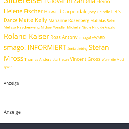
Silbereisen
Giovanni Zarrella
Heino
Helene Fischer
Howard Carpendale
Let's
Joey Heindle
Maite Kelly
Dance
Marianne Rosenberg
Matthias Reim
Melissa Naschenweng
Michelle
Michael Wendler
Nicole
Nino de Angelo
Roland Kaiser
Ross Antony
smago! AWARD
Stefan
smago! INFORMIERT
Sonia Liebing
Mross
Vincent Gross
Thomas Anders
Uta Bresan
Wenn die Musi
spielt
Anzeige
.
.
Anzeige
.
.