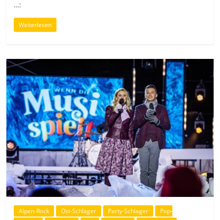
…:
Weiterlesen
Alpen-Rock
Ost-Schlager
Party-Schlager
Pop-