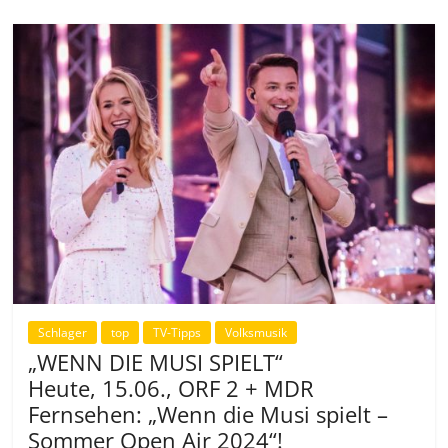
Schlager
top
TV-Tipps
Volksmusik
„WENN DIE MUSI SPIELT“
Heute, 15.06., ORF 2 + MDR
Fernsehen: „Wenn die Musi spielt –
Sommer Open Air 2024“!