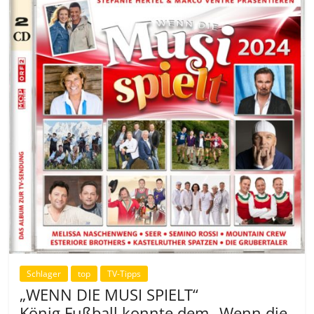
Schlager
top
TV-Tipps
„WENN DIE MUSI SPIELT“
König Fußball konnte dem „Wenn die