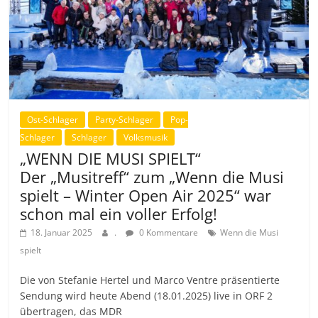
Ost-Schlager
Party-Schlager
Pop-
Schlager
Schlager
Volksmusik
„WENN DIE MUSI SPIELT“
Der „Musitreff“ zum „Wenn die Musi
spielt – Winter Open Air 2025“ war
schon mal ein voller Erfolg!
18. Januar 2025
.
0 Kommentare
Wenn die Musi
spielt
Die von Stefanie Hertel und Marco Ventre präsentierte
Sendung wird heute Abend (18.01.2025) live in ORF 2
übertragen, das MDR