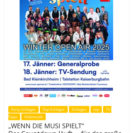
Party-Schlager
Pop-Schlager
Schlager
top
TV-
Tipps
Volksmusik
„WENN DIE MUSI SPIELT“