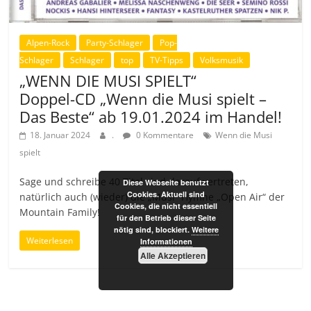
Alpen-Rock
Party-Schlager
Pop-
Schlager
Schlager
top
TV-Tipps
Volksmusik
„WENN DIE MUSI SPIELT“
Doppel-CD „Wenn die Musi spielt –
Das Beste“ ab 19.01.2024 im Handel!
18. Januar 2024
.
0 Kommentare
Wenn die Musi
spielt
Sage und schreibe 40 Titel sind darauf vertreten,
Diese Webseite benutzt
Cookies. Aktuell sind
natürlich auch (wieder) die „Musi“ Hymne „Open Air“ der
Cookies, die nicht essentiell
Mountain Family!
für den Betrieb dieser Seite
nötig sind, blockiert.
Weitere
Weiterlesen
Informationen
Alle Akzeptieren