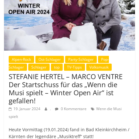
Alpen-Rock
Ost-Schlager
Party-Schlager
Pop-
Schlager
Schlager
top
TV-Tipps
Volksmusik
STEFANIE HERTEL – MARCO VENTRE
Der Startschuss für das „Wenn die
Musi spielt – Winter Open Air“ ist
gefallen!
19. Januar 2024
.
0 Kommentare
Wenn die Musi
spielt
Heute Vormittag (19.01.2024) fand in Bad Kleinkirchheim /
Kärnten der legendäre „Musiktreff“ statt!