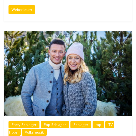
Weiterlesen
Party-Schlager
Pop-Schlager
Schlager
top
TV-
Tipps
Volksmusik