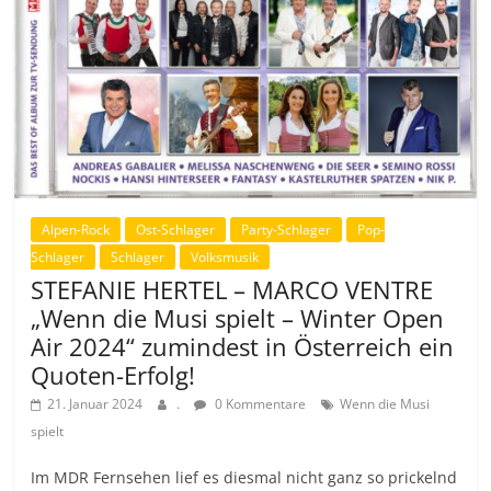
Alpen-Rock
Ost-Schlager
Party-Schlager
Pop-
Schlager
Schlager
Volksmusik
STEFANIE HERTEL – MARCO VENTRE
„Wenn die Musi spielt – Winter Open
Air 2024“ zumindest in Österreich ein
Quoten-Erfolg!
21. Januar 2024
.
0 Kommentare
Wenn die Musi
spielt
Im MDR Fernsehen lief es diesmal nicht ganz so prickelnd