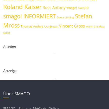
Roland Kaiser
Ross Antony
smago! AWARD
Stefan
smago! INFORMIERT
Sonia Liebing
Mross
Vincent Gross
Thomas Anders
Uta Bresan
Wenn die Musi
spielt
Anzeige
.
.
Anzeige
.
.
Über SMAGO
SMAGO - SchlagerMAGazin Online