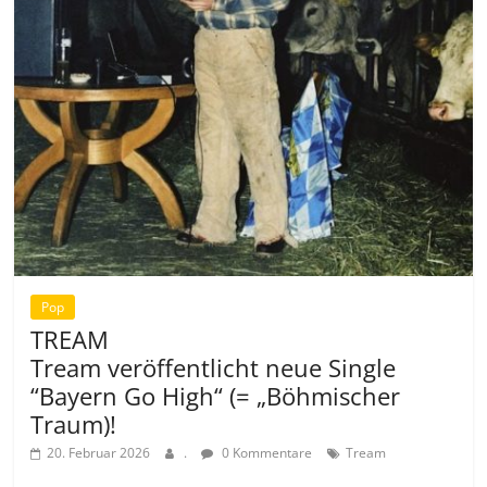
Pop
TREAM
Tream veröffentlicht neue Single
“Bayern Go High“ (= „Böhmischer
Traum)!
20. Februar 2026
.
0 Kommentare
Tream