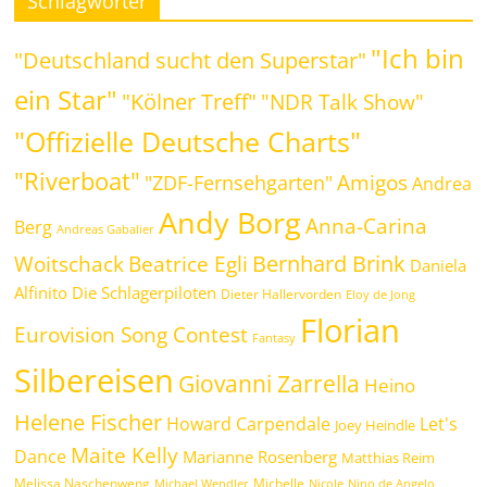
Schlagwörter
"Ich bin
"Deutschland sucht den Superstar"
ein Star"
"Kölner Treff"
"NDR Talk Show"
"Offizielle Deutsche Charts"
"Riverboat"
Amigos
"ZDF-Fernsehgarten"
Andrea
Andy Borg
Anna-Carina
Berg
Andreas Gabalier
Bernhard Brink
Beatrice Egli
Woitschack
Daniela
Alfinito
Die Schlagerpiloten
Dieter Hallervorden
Eloy de Jong
Florian
Eurovision Song Contest
Fantasy
Silbereisen
Giovanni Zarrella
Heino
Helene Fischer
Howard Carpendale
Let's
Joey Heindle
Maite Kelly
Dance
Marianne Rosenberg
Matthias Reim
Melissa Naschenweng
Michelle
Michael Wendler
Nicole
Nino de Angelo