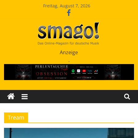
Zum
Freitag, August 7, 2026
Inhalt
springen
Smago
Anzeige
.
SchlagerMAGazinOnline
Tream