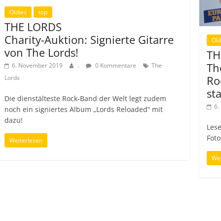
Oldies
top
THE LORDS
Charity-Auktion: Signierte Gitarre
Old
von The Lords!
TH
Th
6. November 2019
.
0 Kommentare
The
Ro
Lords
st
Die dienstälteste Rock-Band der Welt legt zudem
6.
noch ein signiertes Album „Lords Reloaded“ mit
dazu!
Lese
Foto
Weiterlesen
Wei