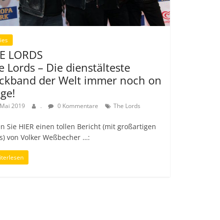
ies
E LORDS
e Lords – Die dienstälteste
ckband der Welt immer noch on
age!
 Mai 2019
.
0 Kommentare
The Lords
n Sie HIER einen tollen Bericht (mit großartigen
s) von Volker Weßbecher …:
terlesen