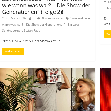
15
wie wann was war? – Die Show der
Schö
Generationen“ (Folge 2)!
Dop
20. März 2026
.
0 Kommentare
"Wer weiß wie
,
was 
wann was war? – Die Show der Generationen"
Barbara
,
Schöneberger
Stefan Raab
Wei
20:15 Uhr – 23:15 Uhr! Show-Act …:
Weiterlesen