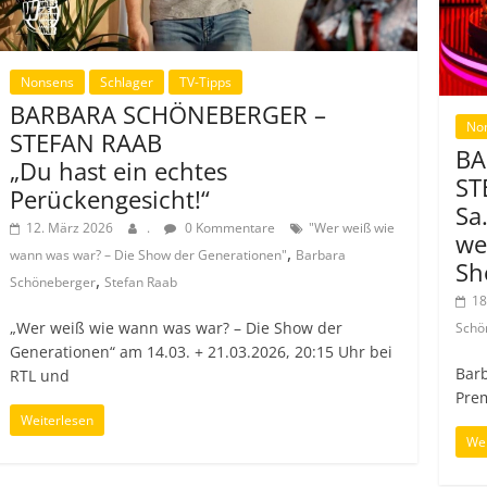
Nonsens
Schlager
TV-Tipps
BARBARA SCHÖNEBERGER –
No
STEFAN RAAB
BA
„Du hast ein echtes
ST
Perückengesicht!“
Sa
12. März 2026
.
0 Kommentare
"Wer weiß wie
we
,
wann was war? – Die Show der Generationen"
Barbara
Sh
,
Schöneberger
Stefan Raab
18
„Wer weiß wie wann was war? – Die Show der
Schö
Generationen“ am 14.03. + 21.03.2026, 20:15 Uhr bei
Barb
RTL und
Pre
Weiterlesen
Wei