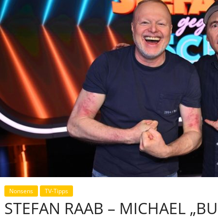
Nonsens
TV-Tipps
STEFAN RAAB – MICHAEL „BU