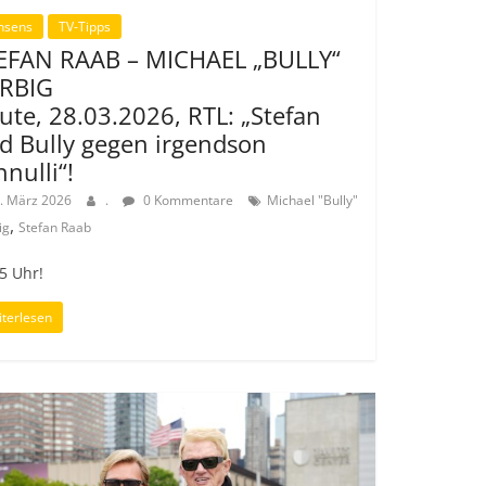
nsens
TV-Tipps
EFAN RAAB – MICHAEL „BULLY“
RBIG
ute, 28.03.2026, RTL: „Stefan
d Bully gegen irgendson
hnulli“!
. März 2026
.
0 Kommentare
Michael "Bully"
,
ig
Stefan Raab
5 Uhr!
terlesen