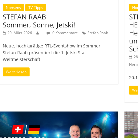
Nonsens
TV-Tipps
No
STEFAN RAAB
ST
Sommer, Sonne, Jetski!
HE
He
29. März 2026
.
0 Kommentare
Stefan Raab
un
Neue, hochkarätige RTL-Eventshow im Sommer:
Sc
Stefan Raab präsentiert die 1. Jetski Star
28
Weltmeisterschaft!
Herb
Weiterlesen
20:1
Wei