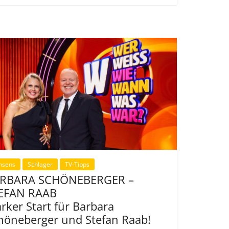
nsens
Schlager
TV-Tipps
RBARA SCHÖNEBERGER –
EFAN RAAB
arker Start für Barbara
höneberger und Stefan Raab!