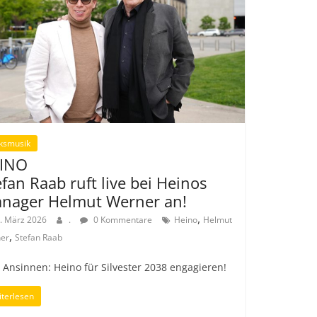
ksmusik
INO
efan Raab ruft live bei Heinos
nager Helmut Werner an!
,
. März 2026
.
0 Kommentare
Heino
Helmut
,
er
Stefan Raab
 Ansinnen: Heino für Silvester 2038 engagieren!
terlesen