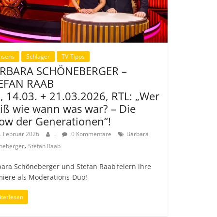
nsens
Schlager
TV-Tipps
RBARA SCHÖNEBERGER –
EFAN RAAB
., 14.03. + 21.03.2026, RTL: „Wer
iß wie wann was war? – Die
ow der Generationen“!
. Februar 2026
.
0 Kommentare
Barbara
,
neberger
Stefan Raab
ara Schöneberger und Stefan Raab feiern ihre
miere als Moderations-Duo!
terlesen