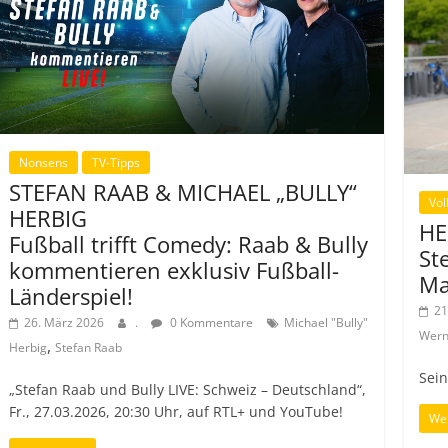
Nonsens
TV-Tipps
STEFAN RAAB & MICHAEL „BULLY“
Vol
HERBIG
HE
Fußball trifft Comedy: Raab & Bully
St
kommentieren exklusiv Fußball-
Ma
Länderspiel!
21
26. März 2026
.
0 Kommentare
Michael "Bully"
Wern
,
Herbig
Stefan Raab
Sein
„Stefan Raab und Bully LIVE: Schweiz – Deutschland“,
Fr., 27.03.2026, 20:30 Uhr, auf RTL+ und YouTube!
Wei