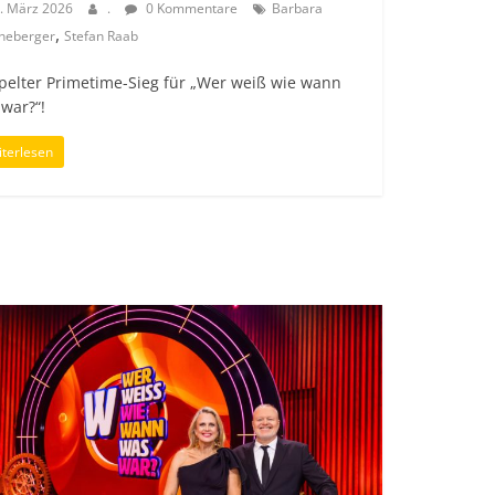
. März 2026
.
0 Kommentare
Barbara
,
neberger
Stefan Raab
pelter Primetime-Sieg für „Wer weiß wie wann
war?“!
terlesen