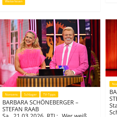
Weiterlesen
No
BA
Nonsens
Schlager
TV-Tipps
ST
BARBARA SCHÖNEBERGER –
St
STEFAN RAAB
Sc
Sa., 21.03.2026, RTL: „Wer weiß