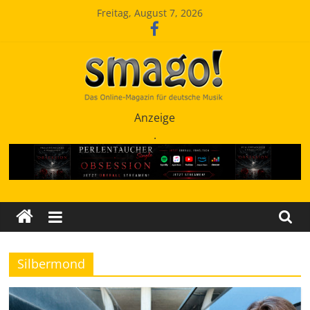
Zum
Freitag, August 7, 2026
Inhalt
springen
Smago
Anzeige
.
SchlagerMAGazinOnline
Silbermond