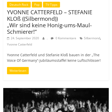
Deutsch Rock
Pop
TV-Tipps
YVONNE CATTERFELD – STEFANIE
KLOß ((Silbermond))
„Wir sind keine Honig-ums-Maul-
Schmierer!“
,
24. September 2020
.
0 Kommentare
Silbermond
Yvonne Catterfeld
Yvonne Catterfeld und Stefanie Kloß bauen in der „The
Voice Of Germany“-Jubiläumsstaffel keine Luftschlösser!
Weiterlesen