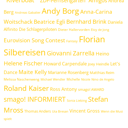
Amigos
"ZDF-Fernsehgarten"
Andrea
Andy Borg
Anna-Carina
Berg
Andreas Gabalier
Bernhard Brink
Beatrice Egli
Woitschack
Daniela
Alfinito
Die Schlagerpiloten
Dieter Hallervorden
Eloy de Jong
Florian
Eurovision Song Contest
Fantasy
Silbereisen
Giovanni Zarrella
Heino
Helene Fischer
Howard Carpendale
Let's
Joey Heindle
Maite Kelly
Dance
Marianne Rosenberg
Matthias Reim
Melissa Naschenweng
Michelle
Michael Wendler
Nicole
Nino de Angelo
Roland Kaiser
Ross Antony
smago! AWARD
Stefan
smago! INFORMIERT
Sonia Liebing
Mross
Vincent Gross
Thomas Anders
Uta Bresan
Wenn die Musi
spielt