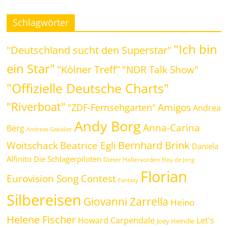
Schlagwörter
"Ich bin
"Deutschland sucht den Superstar"
ein Star"
"Kölner Treff"
"NDR Talk Show"
"Offizielle Deutsche Charts"
"Riverboat"
Amigos
"ZDF-Fernsehgarten"
Andrea
Andy Borg
Anna-Carina
Berg
Andreas Gabalier
Bernhard Brink
Beatrice Egli
Woitschack
Daniela
Alfinito
Die Schlagerpiloten
Dieter Hallervorden
Eloy de Jong
Florian
Eurovision Song Contest
Fantasy
Silbereisen
Giovanni Zarrella
Heino
Helene Fischer
Howard Carpendale
Let's
Joey Heindle