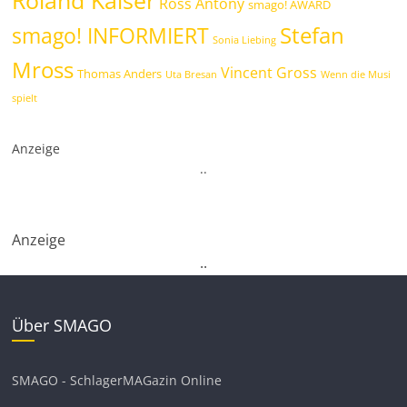
Ross Antony
smago! AWARD
Stefan
smago! INFORMIERT
Sonia Liebing
Mross
Vincent Gross
Thomas Anders
Uta Bresan
Wenn die Musi
spielt
Anzeige
.
.
Anzeige
.
.
Über SMAGO
SMAGO - SchlagerMAGazin Online