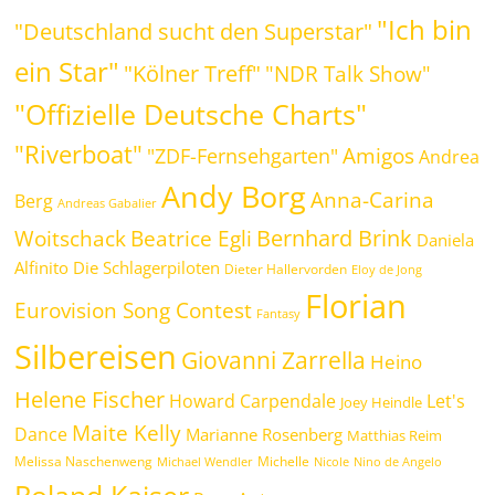
"Ich bin
"Deutschland sucht den Superstar"
ein Star"
"Kölner Treff"
"NDR Talk Show"
"Offizielle Deutsche Charts"
"Riverboat"
Amigos
"ZDF-Fernsehgarten"
Andrea
Andy Borg
Anna-Carina
Berg
Andreas Gabalier
Bernhard Brink
Beatrice Egli
Woitschack
Daniela
Alfinito
Die Schlagerpiloten
Dieter Hallervorden
Eloy de Jong
Florian
Eurovision Song Contest
Fantasy
Silbereisen
Giovanni Zarrella
Heino
Helene Fischer
Howard Carpendale
Let's
Joey Heindle
Maite Kelly
Dance
Marianne Rosenberg
Matthias Reim
Melissa Naschenweng
Michelle
Michael Wendler
Nicole
Nino de Angelo
Roland Kaiser