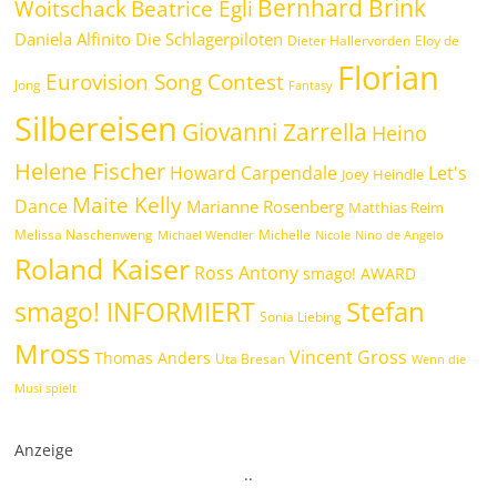
Bernhard Brink
Woitschack
Beatrice Egli
Daniela Alfinito
Die Schlagerpiloten
Dieter Hallervorden
Eloy de
Florian
Eurovision Song Contest
Jong
Fantasy
Silbereisen
Giovanni Zarrella
Heino
Helene Fischer
Howard Carpendale
Let's
Joey Heindle
Maite Kelly
Dance
Marianne Rosenberg
Matthias Reim
Melissa Naschenweng
Michelle
Michael Wendler
Nicole
Nino de Angelo
Roland Kaiser
Ross Antony
smago! AWARD
Stefan
smago! INFORMIERT
Sonia Liebing
Mross
Vincent Gross
Thomas Anders
Uta Bresan
Wenn die
Musi spielt
Anzeige
.
.