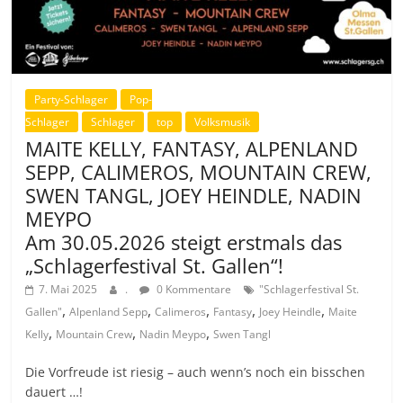
Party-Schlager
Pop-
Schlager
Schlager
top
Volksmusik
MAITE KELLY, FANTASY, ALPENLAND
SEPP, CALIMEROS, MOUNTAIN CREW,
SWEN TANGL, JOEY HEINDLE, NADIN
MEYPO
Am 30.05.2026 steigt erstmals das
„Schlagerfestival St. Gallen“!
7. Mai 2025
.
0 Kommentare
"Schlagerfestival St.
,
,
,
,
,
Gallen"
Alpenland Sepp
Calimeros
Fantasy
Joey Heindle
Maite
,
,
,
Kelly
Mountain Crew
Nadin Meypo
Swen Tangl
Die Vorfreude ist riesig – auch wenn’s noch ein bisschen
dauert …!