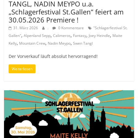
TANGL, NADIN MEYPO u.a.
„Schlagerfestival St.Gallen“ feiert am
30.05.2026 Premiere !
31. März 2026
.
0 Kommentare
"Schlagerfestival St.
,
,
,
,
,
Gallen"
Alpenland Sepp
Calimeros
Fantasy
Joey Heindle
Maite
,
,
,
Kelly
Mountain Crew
Nadin Meypo
Swen Tangl
Der Vorverkauf läuft absolut hervorragend!
Weiterlesen