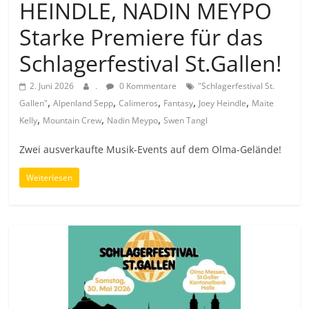
HEINDLE, NADIN MEYPO
Starke Premiere für das
Schlagerfestival St.Gallen!
2. Juni 2026
.
0 Kommentare
"Schlagerfestival St.
,
,
,
,
,
Gallen"
Alpenland Sepp
Calimeros
Fantasy
Joey Heindle
Maite
,
,
,
Kelly
Mountain Crew
Nadin Meypo
Swen Tangl
Zwei ausverkaufte Musik-Events auf dem Olma-Gelände!
Weiterlesen