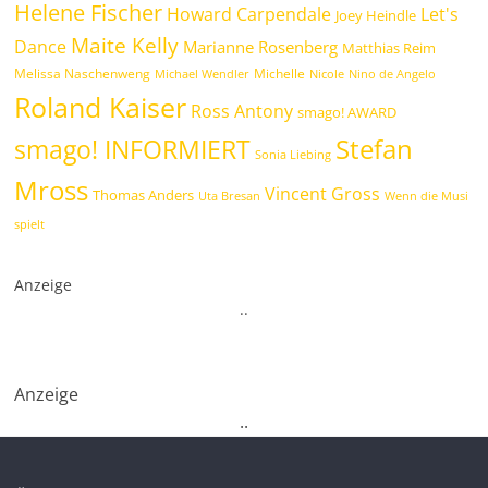
Helene Fischer
Howard Carpendale
Let's
Joey Heindle
Maite Kelly
Dance
Marianne Rosenberg
Matthias Reim
Melissa Naschenweng
Michelle
Michael Wendler
Nicole
Nino de Angelo
Roland Kaiser
Ross Antony
smago! AWARD
Stefan
smago! INFORMIERT
Sonia Liebing
Mross
Vincent Gross
Thomas Anders
Uta Bresan
Wenn die Musi
spielt
Anzeige
.
.
Anzeige
.
.