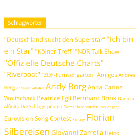
Schlagwörter
"Ich bin
"Deutschland sucht den Superstar"
ein Star"
"Kölner Treff"
"NDR Talk Show"
"Offizielle Deutsche Charts"
"Riverboat"
Amigos
"ZDF-Fernsehgarten"
Andrea
Andy Borg
Anna-Carina
Berg
Andreas Gabalier
Bernhard Brink
Beatrice Egli
Woitschack
Daniela
Alfinito
Die Schlagerpiloten
Dieter Hallervorden
Eloy de Jong
Florian
Eurovision Song Contest
Fantasy
Silbereisen
Giovanni Zarrella
Heino