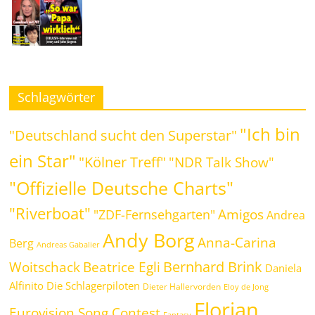
Schlagwörter
"Ich bin
"Deutschland sucht den Superstar"
ein Star"
"Kölner Treff"
"NDR Talk Show"
"Offizielle Deutsche Charts"
"Riverboat"
Amigos
"ZDF-Fernsehgarten"
Andrea
Andy Borg
Anna-Carina
Berg
Andreas Gabalier
Bernhard Brink
Beatrice Egli
Woitschack
Daniela
Alfinito
Die Schlagerpiloten
Dieter Hallervorden
Eloy de Jong
Florian
Eurovision Song Contest
Fantasy