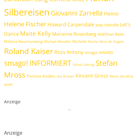
Silbereisen
Giovanni Zarrella
Heino
Helene Fischer
Howard Carpendale
Let's
Joey Heindle
Maite Kelly
Dance
Marianne Rosenberg
Matthias Reim
Melissa Naschenweng
Michelle
Michael Wendler
Nicole
Nino de Angelo
Roland Kaiser
Ross Antony
smago! AWARD
Stefan
smago! INFORMIERT
Sonia Liebing
Mross
Vincent Gross
Thomas Anders
Uta Bresan
Wenn die Musi
spielt
Anzeige
.
.
Anzeige