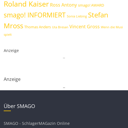
Roland Kaiser
Ross Antony
smago! AWARD
Stefan
smago! INFORMIERT
Sonia Liebing
Mross
Vincent Gross
Thomas Anders
Uta Bresan
Wenn die Musi
spielt
Anzeige
.
.
Anzeige
.
.
Über SMAGO
SMAGO - SchlagerMAGazin Online