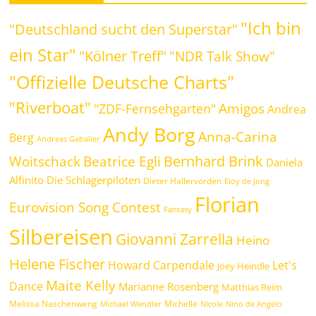
"Ich bin
"Deutschland sucht den Superstar"
ein Star"
"Kölner Treff"
"NDR Talk Show"
"Offizielle Deutsche Charts"
"Riverboat"
Amigos
"ZDF-Fernsehgarten"
Andrea
Andy Borg
Anna-Carina
Berg
Andreas Gabalier
Bernhard Brink
Beatrice Egli
Woitschack
Daniela
Alfinito
Die Schlagerpiloten
Dieter Hallervorden
Eloy de Jong
Florian
Eurovision Song Contest
Fantasy
Silbereisen
Giovanni Zarrella
Heino
Helene Fischer
Howard Carpendale
Let's
Joey Heindle
Maite Kelly
Dance
Marianne Rosenberg
Matthias Reim
Melissa Naschenweng
Michelle
Michael Wendler
Nicole
Nino de Angelo