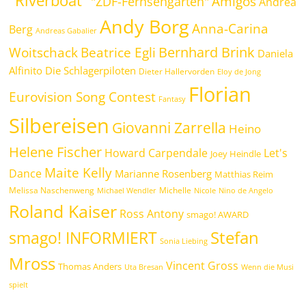
"Riverboat"
Amigos
"ZDF-Fernsehgarten"
Andrea
Andy Borg
Anna-Carina
Berg
Andreas Gabalier
Bernhard Brink
Beatrice Egli
Woitschack
Daniela
Alfinito
Die Schlagerpiloten
Dieter Hallervorden
Eloy de Jong
Florian
Eurovision Song Contest
Fantasy
Silbereisen
Giovanni Zarrella
Heino
Helene Fischer
Howard Carpendale
Let's
Joey Heindle
Maite Kelly
Dance
Marianne Rosenberg
Matthias Reim
Melissa Naschenweng
Michelle
Michael Wendler
Nicole
Nino de Angelo
Roland Kaiser
Ross Antony
smago! AWARD
Stefan
smago! INFORMIERT
Sonia Liebing
Mross
Vincent Gross
Thomas Anders
Uta Bresan
Wenn die Musi
spielt