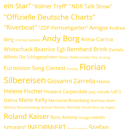
ein Star"
"Kölner Treff"
"NDR Talk Show"
"Offizielle Deutsche Charts"
"Riverboat"
Amigos
"ZDF-Fernsehgarten"
Andrea
Andy Borg
Anna-Carina
Berg
Andreas Gabalier
Bernhard Brink
Beatrice Egli
Woitschack
Daniela
Alfinito
Die Schlagerpiloten
Dieter Hallervorden
Eloy de Jong
Florian
Eurovision Song Contest
Fantasy
Silbereisen
Giovanni Zarrella
Heino
Helene Fischer
Howard Carpendale
Let's
Joey Heindle
Maite Kelly
Dance
Marianne Rosenberg
Matthias Reim
Melissa Naschenweng
Michelle
Michael Wendler
Nicole
Nino de Angelo
Roland Kaiser
Ross Antony
smago! AWARD
Stefan
smago! INFORMIERT
Sonia Liebing