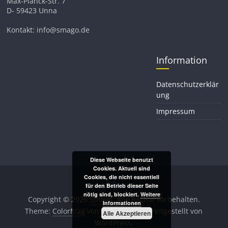
Max-Planck-Str. 7
D- 59423 Unna
Kontakt: info@smago.de
Information
Datenschutzerklär
ung
Impressum
Diese Webseite benutzt
Cookies. Aktuell sind
Cookies, die nicht essentiell
für den Betrieb dieser Seite
nötig sind, blockiert.
Weitere
Copyright © 2026
Smago
. Alle Rechte vorbehalten.
Informationen
Theme:
ColorMag
von ThemeGrill. Bereitgestellt von
Alle Akzeptieren
WordPress
.