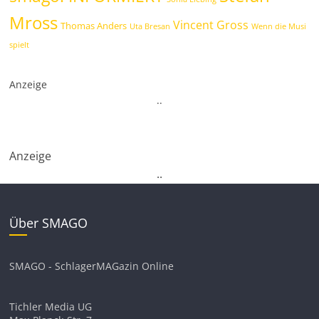
Mross
Vincent Gross
Thomas Anders
Uta Bresan
Wenn die Musi
spielt
Anzeige
.
.
Anzeige
.
.
Über SMAGO
SMAGO - SchlagerMAGazin Online
Tichler Media UG