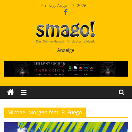
Zum
Freitag, August 7, 2026
Inhalt
springen
Smago
Anzeige
.
SchlagerMAGazinOnline
Michael Morgen feat. El Fuego