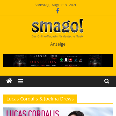
Zum
Samstag, August 8, 2026
Inhalt
springen
Smago
Anzeige
.
SchlagerMAGazinOnline
Lucas Cordalis & Joelina Drews