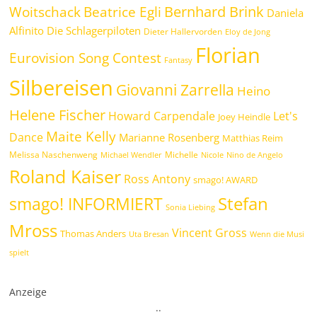
Bernhard Brink
Beatrice Egli
Woitschack
Daniela
Alfinito
Die Schlagerpiloten
Dieter Hallervorden
Eloy de Jong
Florian
Eurovision Song Contest
Fantasy
Silbereisen
Giovanni Zarrella
Heino
Helene Fischer
Howard Carpendale
Let's
Joey Heindle
Maite Kelly
Dance
Marianne Rosenberg
Matthias Reim
Melissa Naschenweng
Michelle
Michael Wendler
Nicole
Nino de Angelo
Roland Kaiser
Ross Antony
smago! AWARD
Stefan
smago! INFORMIERT
Sonia Liebing
Mross
Vincent Gross
Thomas Anders
Uta Bresan
Wenn die Musi
spielt
Anzeige
.
.