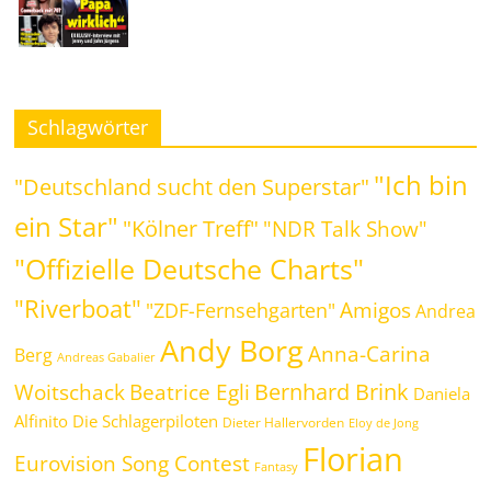
Schlagwörter
"Ich bin
"Deutschland sucht den Superstar"
ein Star"
"Kölner Treff"
"NDR Talk Show"
"Offizielle Deutsche Charts"
"Riverboat"
Amigos
"ZDF-Fernsehgarten"
Andrea
Andy Borg
Anna-Carina
Berg
Andreas Gabalier
Bernhard Brink
Beatrice Egli
Woitschack
Daniela
Alfinito
Die Schlagerpiloten
Dieter Hallervorden
Eloy de Jong
Florian
Eurovision Song Contest
Fantasy