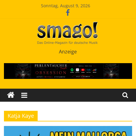
Zum
Sonntag, August 9, 2026
Inhalt
springen
Smago
Anzeige
.
SchlagerMAGazinOnline
Katja Kaye