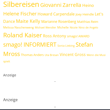
Silbereisen
Giovanni Zarrella
Heino
Helene Fischer
Howard Carpendale
Let's
Joey Heindle
Maite Kelly
Dance
Marianne Rosenberg
Matthias Reim
Melissa Naschenweng
Michelle
Michael Wendler
Nicole
Nino de Angelo
Roland Kaiser
Ross Antony
smago! AWARD
Stefan
smago! INFORMIERT
Sonia Liebing
Mross
Vincent Gross
Thomas Anders
Uta Bresan
Wenn die Musi
spielt
Anzeige
.
.
Anzeige
.
.