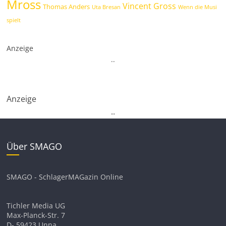
Mross
Vincent Gross
Thomas Anders
Uta Bresan
Wenn die Musi
spielt
Anzeige
.
.
Anzeige
.
.
Über SMAGO
SMAGO - SchlagerMAGazin Online
Tichler Media UG
Max-Planck-Str. 7
D- 59423 Unna