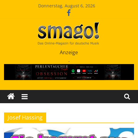
Zum
Donnerstag, August 6, 2026
Inhalt
springen
Smago
Anzeige
.
SchlagerMAGazinOnline
Josef Hassing