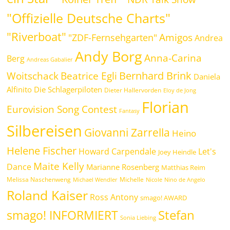
"Offizielle Deutsche Charts"
"Riverboat"
Amigos
"ZDF-Fernsehgarten"
Andrea
Andy Borg
Anna-Carina
Berg
Andreas Gabalier
Bernhard Brink
Beatrice Egli
Woitschack
Daniela
Alfinito
Die Schlagerpiloten
Dieter Hallervorden
Eloy de Jong
Florian
Eurovision Song Contest
Fantasy
Silbereisen
Giovanni Zarrella
Heino
Helene Fischer
Howard Carpendale
Let's
Joey Heindle
Maite Kelly
Dance
Marianne Rosenberg
Matthias Reim
Melissa Naschenweng
Michelle
Michael Wendler
Nicole
Nino de Angelo
Roland Kaiser
Ross Antony
smago! AWARD
Stefan
smago! INFORMIERT
Sonia Liebing