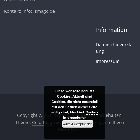
Kontakt: info@smago.de
Information
Datenschutzerklär
ung
Impressum
Diese Webseite benutzt
Cookies. Aktuell sind
Cookies, die nicht essentiell
für den Betrieb dieser Seite
nötig sind, blockiert.
Weitere
Copyright © 2026
Smago
. Alle Rechte vorbehalten.
Informationen
Theme:
ColorMag
von ThemeGrill. Bereitgestellt von
Alle Akzeptieren
WordPress
.