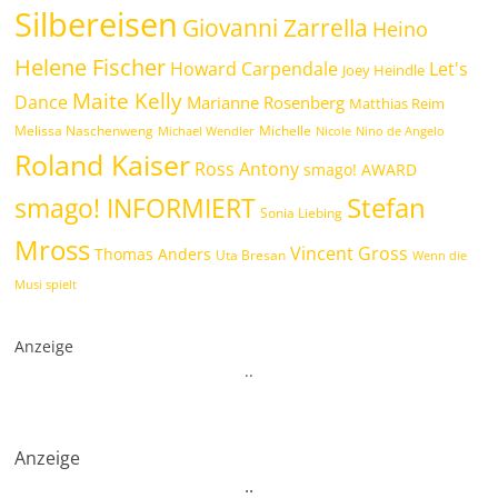
Silbereisen
Giovanni Zarrella
Heino
Helene Fischer
Howard Carpendale
Let's
Joey Heindle
Maite Kelly
Dance
Marianne Rosenberg
Matthias Reim
Melissa Naschenweng
Michelle
Michael Wendler
Nicole
Nino de Angelo
Roland Kaiser
Ross Antony
smago! AWARD
Stefan
smago! INFORMIERT
Sonia Liebing
Mross
Vincent Gross
Thomas Anders
Uta Bresan
Wenn die
Musi spielt
Anzeige
.
.
Anzeige
.
.