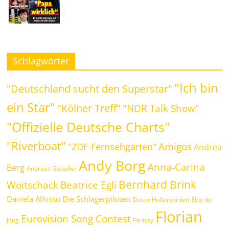
Schlagwörter
"Ich bin
"Deutschland sucht den Superstar"
ein Star"
"Kölner Treff"
"NDR Talk Show"
"Offizielle Deutsche Charts"
"Riverboat"
Amigos
"ZDF-Fernsehgarten"
Andrea
Andy Borg
Anna-Carina
Berg
Andreas Gabalier
Bernhard Brink
Woitschack
Beatrice Egli
Daniela Alfinito
Die Schlagerpiloten
Dieter Hallervorden
Eloy de
Florian
Eurovision Song Contest
Jong
Fantasy