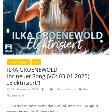
Pop-Schlager
top
ILKA GROENEWOLD
Ihr neuer Song (VÖ: 03.01.2025)
„Elektrisiert“!
11. Dezember 2024
.
0 Kommentare
Ilka
Groenewold
„Elektrisiert“ beschreibt das Gefühl, welches Ilka spürt,
wenn sie auf der Bühne steht!