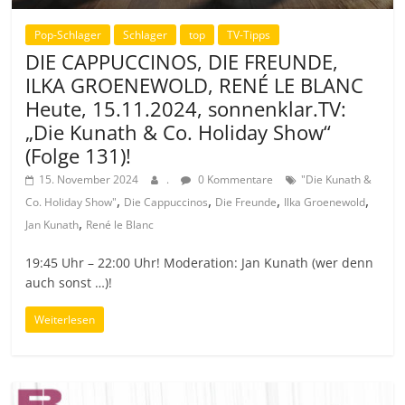
Pop-Schlager
Schlager
top
TV-Tipps
DIE CAPPUCCINOS, DIE FREUNDE,
ILKA GROENEWOLD, RENÉ LE BLANC
Heute, 15.11.2024, sonnenklar.TV:
„Die Kunath & Co. Holiday Show“
(Folge 131)!
15. November 2024
.
0 Kommentare
"Die Kunath &
,
,
,
,
Co. Holiday Show"
Die Cappuccinos
Die Freunde
Ilka Groenewold
,
Jan Kunath
René le Blanc
19:45 Uhr – 22:00 Uhr! Moderation: Jan Kunath (wer denn
auch sonst …)!
Weiterlesen