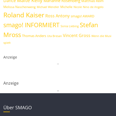
Maite Kelly
Dance
Marianne Rosenberg
Matthias Reim
Melissa Naschenweng
Michelle
Michael Wendler
Nicole
Nino de Angelo
Roland Kaiser
Ross Antony
smago! AWARD
Stefan
smago! INFORMIERT
Sonia Liebing
Mross
Vincent Gross
Thomas Anders
Uta Bresan
Wenn die Musi
spielt
Anzeige
.
.
Anzeige
.
.
Über SMAGO