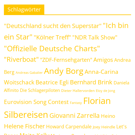
Schlagwörter
"Ich bin
"Deutschland sucht den Superstar"
ein Star"
"Kölner Treff"
"NDR Talk Show"
"Offizielle Deutsche Charts"
"Riverboat"
Amigos
"ZDF-Fernsehgarten"
Andrea
Andy Borg
Anna-Carina
Berg
Andreas Gabalier
Bernhard Brink
Beatrice Egli
Woitschack
Daniela
Alfinito
Die Schlagerpiloten
Dieter Hallervorden
Eloy de Jong
Florian
Eurovision Song Contest
Fantasy
Silbereisen
Giovanni Zarrella
Heino
Helene Fischer
Howard Carpendale
Let's
Joey Heindle