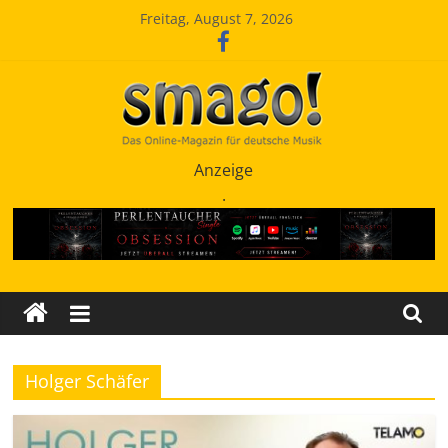
Zum
Freitag, August 7, 2026
Inhalt
springen
Smago
Anzeige
.
SchlagerMAGazinOnline
Holger Schäfer