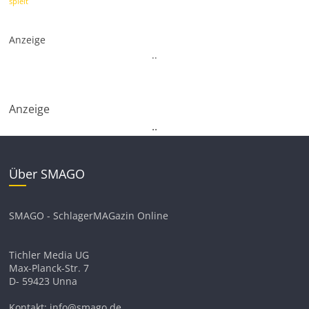
spielt
Anzeige
.
.
Anzeige
.
.
Über SMAGO
SMAGO - SchlagerMAGazin Online
Tichler Media UG
Max-Planck-Str. 7
D- 59423 Unna
Kontakt: info@smago.de