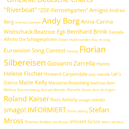
"Riverboat"
Amigos
"ZDF-Fernsehgarten"
Andrea
Andy Borg
Anna-Carina
Berg
Andreas Gabalier
Bernhard Brink
Beatrice Egli
Woitschack
Daniela
Alfinito
Die Schlagerpiloten
Dieter Hallervorden
Eloy de Jong
Florian
Eurovision Song Contest
Fantasy
Silbereisen
Giovanni Zarrella
Heino
Helene Fischer
Howard Carpendale
Let's
Joey Heindle
Maite Kelly
Dance
Marianne Rosenberg
Matthias Reim
Melissa Naschenweng
Michelle
Michael Wendler
Nicole
Nino de Angelo
Roland Kaiser
Ross Antony
smago! AWARD
Stefan
smago! INFORMIERT
Sonia Liebing
Mross
Vincent Gross
Thomas Anders
Uta Bresan
Wenn die Musi