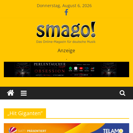
Zum
Donnerstag, August 6, 2026
Inhalt
springen
Smago
Anzeige
.
SchlagerMAGazinOnline
„Hit Giganten“