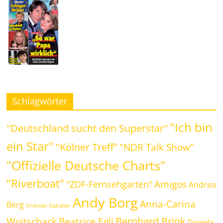
Schlagwörter
"Ich bin
"Deutschland sucht den Superstar"
ein Star"
"Kölner Treff"
"NDR Talk Show"
"Offizielle Deutsche Charts"
"Riverboat"
Amigos
"ZDF-Fernsehgarten"
Andrea
Andy Borg
Anna-Carina
Berg
Andreas Gabalier
Bernhard Brink
Beatrice Egli
Woitschack
Daniela