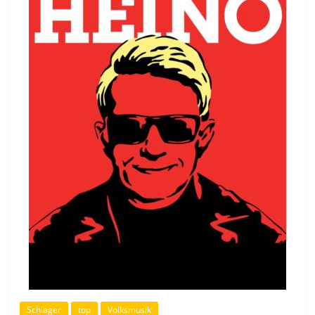
Schlager
top
Volksmusik