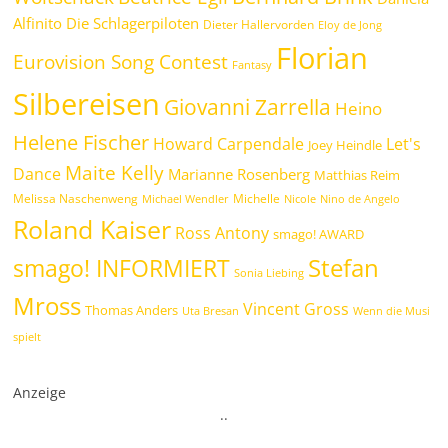
Alfinito
Die Schlagerpiloten
Dieter Hallervorden
Eloy de Jong
Florian
Eurovision Song Contest
Fantasy
Silbereisen
Giovanni Zarrella
Heino
Helene Fischer
Howard Carpendale
Let's
Joey Heindle
Maite Kelly
Dance
Marianne Rosenberg
Matthias Reim
Melissa Naschenweng
Michelle
Michael Wendler
Nicole
Nino de Angelo
Roland Kaiser
Ross Antony
smago! AWARD
Stefan
smago! INFORMIERT
Sonia Liebing
Mross
Vincent Gross
Thomas Anders
Uta Bresan
Wenn die Musi
spielt
Anzeige
.
.