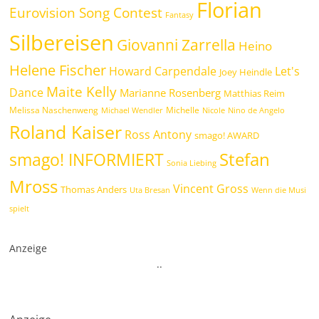
Florian
Eurovision Song Contest
Fantasy
Silbereisen
Giovanni Zarrella
Heino
Helene Fischer
Howard Carpendale
Let's
Joey Heindle
Maite Kelly
Dance
Marianne Rosenberg
Matthias Reim
Melissa Naschenweng
Michelle
Michael Wendler
Nicole
Nino de Angelo
Roland Kaiser
Ross Antony
smago! AWARD
Stefan
smago! INFORMIERT
Sonia Liebing
Mross
Vincent Gross
Thomas Anders
Uta Bresan
Wenn die Musi
spielt
Anzeige
.
.