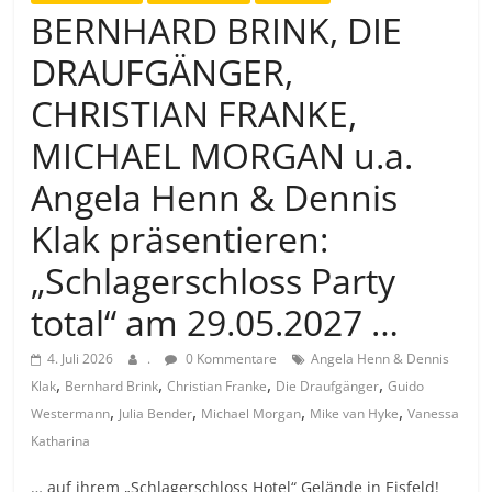
BERNHARD BRINK, DIE
DRAUFGÄNGER,
CHRISTIAN FRANKE,
MICHAEL MORGAN u.a.
Angela Henn & Dennis
Klak präsentieren:
„Schlagerschloss Party
total“ am 29.05.2027 …
4. Juli 2026
.
0 Kommentare
Angela Henn & Dennis
,
,
,
,
Klak
Bernhard Brink
Christian Franke
Die Draufgänger
Guido
,
,
,
,
Westermann
Julia Bender
Michael Morgan
Mike van Hyke
Vanessa
Katharina
… auf ihrem „Schlagerschloss Hotel“ Gelände in Eisfeld!