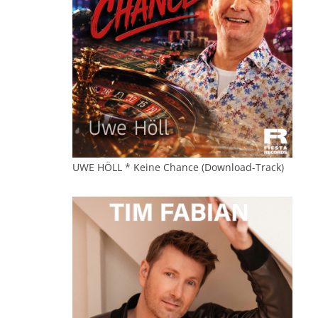
UWE HÖLL * Keine Chance (Download-Track)