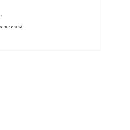
sy
mente enthält…