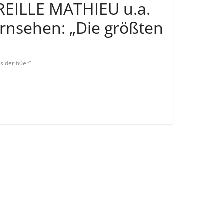
EILLE MATHIEU u.a.
Fernsehen: „Die größten
ts der 60er"