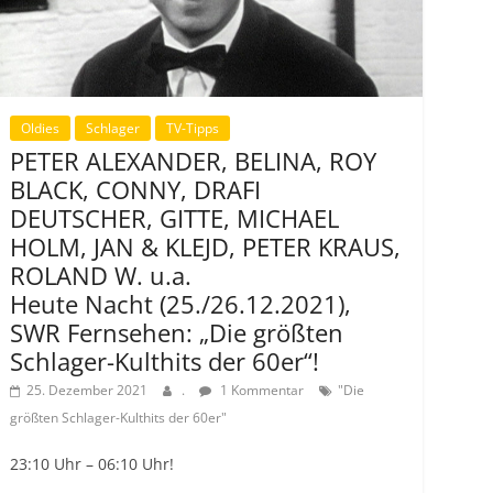
Oldies
Schlager
TV-Tipps
PETER ALEXANDER, BELINA, ROY
BLACK, CONNY, DRAFI
DEUTSCHER, GITTE, MICHAEL
HOLM, JAN & KLEJD, PETER KRAUS,
ROLAND W. u.a.
Heute Nacht (25./26.12.2021),
SWR Fernsehen: „Die größten
Schlager-Kulthits der 60er“!
25. Dezember 2021
.
1 Kommentar
"Die
größten Schlager-Kulthits der 60er"
23:10 Uhr – 06:10 Uhr!