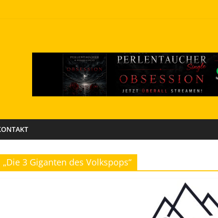
KONTAKT
„Die 3 Giganten des Volkspops“