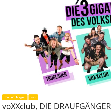
Party-Schlager
top
voXXclub, DIE DRAUFGÄNGE