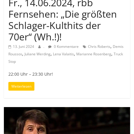
Fr., 14.06.2024, rbb
Fernsehen: „Die größten
Schlager-Kulthits der
70er“ (Wh.!)!
,
13. Juni 2024
.
0 Kommentare
Chris Roberts
Demis
,
,
,
,
Roussos
Juliane Werding
Lena Valaitis
Marianne Rosenberg
Truck
Stop
22:00 Uhr – 23:30 Uhr!
Weiterlesen