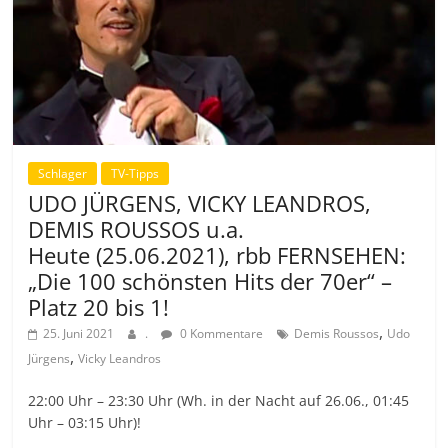
Schlager
TV-Tipps
UDO JÜRGENS, VICKY LEANDROS,
DEMIS ROUSSOS u.a.
Heute (25.06.2021), rbb FERNSEHEN:
„Die 100 schönsten Hits der 70er“ –
Platz 20 bis 1!
,
25. Juni 2021
.
0 Kommentare
Demis Roussos
Udo
,
Jürgens
Vicky Leandros
22:00 Uhr – 23:30 Uhr (Wh. in der Nacht auf 26.06., 01:45
Uhr – 03:15 Uhr)!