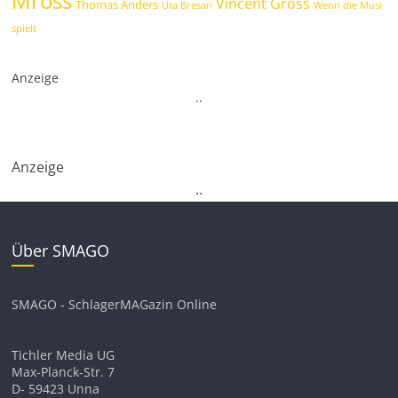
Mross
Vincent Gross
Thomas Anders
Uta Bresan
Wenn die Musi
spielt
Anzeige
.
.
Anzeige
.
.
Über SMAGO
SMAGO - SchlagerMAGazin Online
Tichler Media UG
Max-Planck-Str. 7
D- 59423 Unna