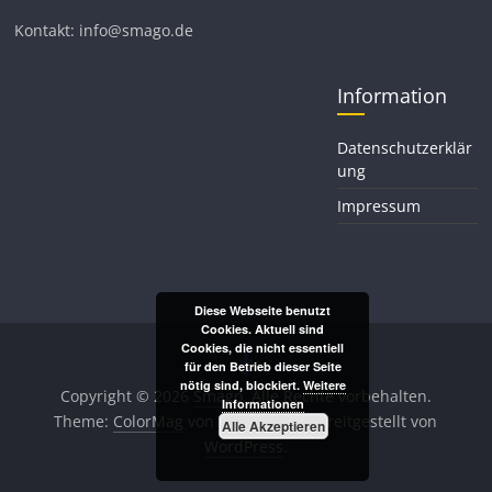
Kontakt: info@smago.de
Information
Datenschutzerklär
ung
Impressum
Diese Webseite benutzt
Cookies. Aktuell sind
Cookies, die nicht essentiell
für den Betrieb dieser Seite
nötig sind, blockiert.
Weitere
Copyright © 2026
Smago
. Alle Rechte vorbehalten.
Informationen
Theme:
ColorMag
von ThemeGrill. Bereitgestellt von
Alle Akzeptieren
WordPress
.