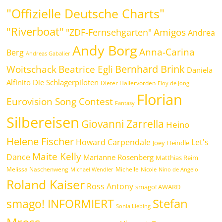
"Offizielle Deutsche Charts"
"Riverboat"
Amigos
"ZDF-Fernsehgarten"
Andrea
Andy Borg
Anna-Carina
Berg
Andreas Gabalier
Bernhard Brink
Beatrice Egli
Woitschack
Daniela
Alfinito
Die Schlagerpiloten
Dieter Hallervorden
Eloy de Jong
Florian
Eurovision Song Contest
Fantasy
Silbereisen
Giovanni Zarrella
Heino
Helene Fischer
Howard Carpendale
Let's
Joey Heindle
Maite Kelly
Dance
Marianne Rosenberg
Matthias Reim
Melissa Naschenweng
Michelle
Michael Wendler
Nicole
Nino de Angelo
Roland Kaiser
Ross Antony
smago! AWARD
Stefan
smago! INFORMIERT
Sonia Liebing