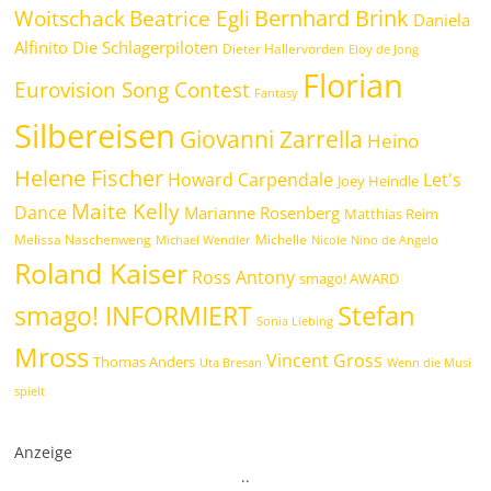
Bernhard Brink
Beatrice Egli
Woitschack
Daniela
Alfinito
Die Schlagerpiloten
Dieter Hallervorden
Eloy de Jong
Florian
Eurovision Song Contest
Fantasy
Silbereisen
Giovanni Zarrella
Heino
Helene Fischer
Howard Carpendale
Let's
Joey Heindle
Maite Kelly
Dance
Marianne Rosenberg
Matthias Reim
Melissa Naschenweng
Michelle
Michael Wendler
Nicole
Nino de Angelo
Roland Kaiser
Ross Antony
smago! AWARD
Stefan
smago! INFORMIERT
Sonia Liebing
Mross
Vincent Gross
Thomas Anders
Uta Bresan
Wenn die Musi
spielt
Anzeige
.
.