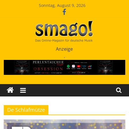
Zum
Sonntag, August 9, 2026
Inhalt
springen
Smago
Anzeige
.
SchlagerMAGazinOnline
De Schlafmütze