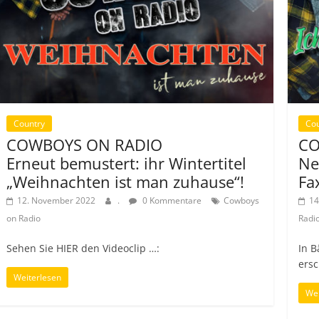
Country
Co
COWBOYS ON RADIO
CO
Erneut bemustert: ihr Wintertitel
Ne
„Weihnachten ist man zuhause“!
Fa
12. November 2022
.
0 Kommentare
Cowboys
14
on Radio
Radi
Sehen Sie HIER den Videoclip …:
In B
ers
Weiterlesen
Wei