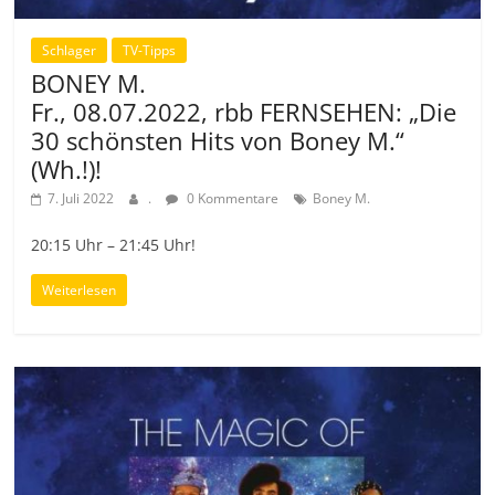
Schlager
TV-Tipps
BONEY M.
Fr., 08.07.2022, rbb FERNSEHEN: „Die
30 schönsten Hits von Boney M.“
(Wh.!)!
7. Juli 2022
.
0 Kommentare
Boney M.
20:15 Uhr – 21:45 Uhr!
Weiterlesen