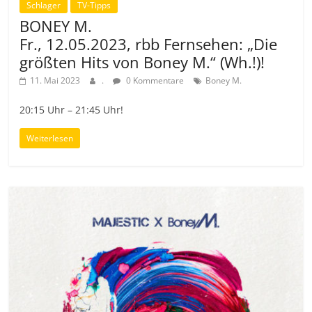
Schlager
TV-Tipps
BONEY M.
Fr., 12.05.2023, rbb Fernsehen: „Die
größten Hits von Boney M.“ (Wh.!)!
11. Mai 2023
.
0 Kommentare
Boney M.
20:15 Uhr – 21:45 Uhr!
Weiterlesen