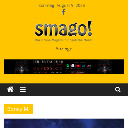
Zum
Sonntag, August 9, 2026
Inhalt
springen
Smago
Anzeige
.
SchlagerMAGazinOnline
Boney M.