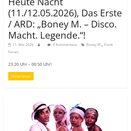
Heute Nacht
(11./12.05.2026), Das Erste
/ ARD: „Boney M. – Disco.
Macht. Legende.“!
,
11. Mai 2026
.
0 Kommentare
Boney M.
Frank
Farian
23:20 Uhr – 00:50 Uhr!
Weiterlesen