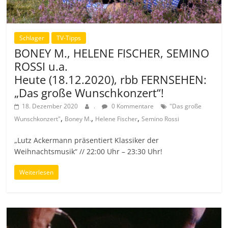
Schlager
TV-Tipps
BONEY M., HELENE FISCHER, SEMINO
ROSSI u.a.
Heute (18.12.2020), rbb FERNSEHEN:
„Das große Wunschkonzert“!
18. Dezember 2020
.
0 Kommentare
"Das große
,
,
,
Wunschkonzert"
Boney M.
Helene Fischer
Semino Rossi
„Lutz Ackermann präsentiert Klassiker der
Weihnachtsmusik“ // 22:00 Uhr – 23:30 Uhr!
Weiterlesen