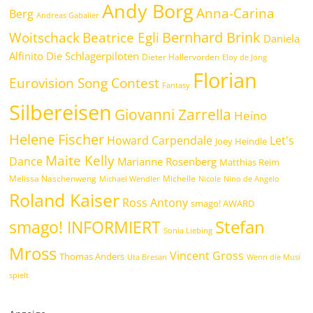
Andy Borg
Anna-Carina
Berg
Andreas Gabalier
Bernhard Brink
Beatrice Egli
Woitschack
Daniela
Alfinito
Die Schlagerpiloten
Dieter Hallervorden
Eloy de Jong
Florian
Eurovision Song Contest
Fantasy
Silbereisen
Giovanni Zarrella
Heino
Helene Fischer
Howard Carpendale
Let's
Joey Heindle
Maite Kelly
Dance
Marianne Rosenberg
Matthias Reim
Melissa Naschenweng
Michelle
Michael Wendler
Nicole
Nino de Angelo
Roland Kaiser
Ross Antony
smago! AWARD
Stefan
smago! INFORMIERT
Sonia Liebing
Mross
Vincent Gross
Thomas Anders
Uta Bresan
Wenn die Musi
spielt