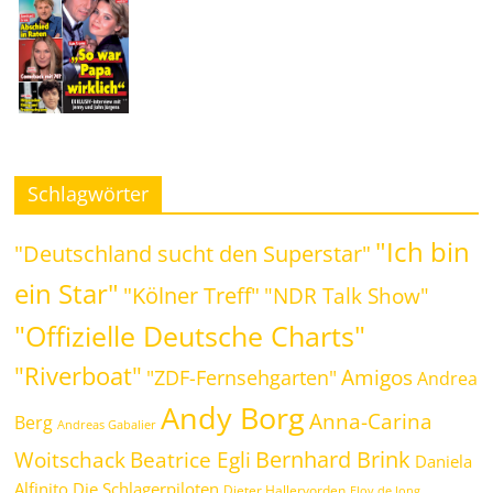
Schlagwörter
"Ich bin
"Deutschland sucht den Superstar"
ein Star"
"Kölner Treff"
"NDR Talk Show"
"Offizielle Deutsche Charts"
"Riverboat"
Amigos
"ZDF-Fernsehgarten"
Andrea
Andy Borg
Anna-Carina
Berg
Andreas Gabalier
Bernhard Brink
Beatrice Egli
Woitschack
Daniela
Alfinito
Die Schlagerpiloten
Dieter Hallervorden
Eloy de Jong