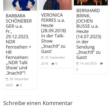
BERNHARD
VERONICA
BRINK,
BARBARA
FERRES u.a.
JOCHEN
SCHÖNEBER
Heute
BUSSE u.a.
GER u.a.
(28.09.2018)
Heute
Fr.,
in der Talk-
(14.07.2023)
29.12.2023,
Show
in der
NDR
„3nach9“ zu
Sendung
Fernsehen +
Gast!
„3nach9“ zu
HR
Gast!
Fernsehen:
28. September
„‚NDR Talk
14. Juli 2023
2018
0
Show‘ und
0
‚3nach9′“!
28. Dezember
2023
0
Schreibe einen Kommentar