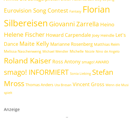
Florian
Eurovision Song Contest
Fantasy
Silbereisen
Giovanni Zarrella
Heino
Helene Fischer
Howard Carpendale
Let's
Joey Heindle
Maite Kelly
Dance
Marianne Rosenberg
Matthias Reim
Melissa Naschenweng
Michelle
Michael Wendler
Nicole
Nino de Angelo
Roland Kaiser
Ross Antony
smago! AWARD
Stefan
smago! INFORMIERT
Sonia Liebing
Mross
Vincent Gross
Thomas Anders
Uta Bresan
Wenn die Musi
spielt
Anzeige
.
.