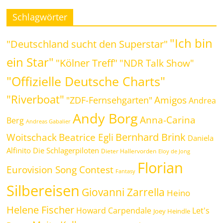
Schlagwörter
"Ich bin
"Deutschland sucht den Superstar"
ein Star"
"Kölner Treff"
"NDR Talk Show"
"Offizielle Deutsche Charts"
"Riverboat"
Amigos
"ZDF-Fernsehgarten"
Andrea
Andy Borg
Anna-Carina
Berg
Andreas Gabalier
Bernhard Brink
Beatrice Egli
Woitschack
Daniela
Alfinito
Die Schlagerpiloten
Dieter Hallervorden
Eloy de Jong
Florian
Eurovision Song Contest
Fantasy
Silbereisen
Giovanni Zarrella
Heino
Helene Fischer
Howard Carpendale
Let's
Joey Heindle