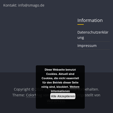
Kontakt: info@smago.de
Information
Datenschutzerklär
ung
Impressum
Diese Webseite benutzt
Cookies. Aktuell sind
Cookies, die nicht essentiell
für den Betrieb dieser Seite
nötig sind, blockiert.
Weitere
Copyright © 2026
Smago
. Alle Rechte vorbehalten.
Informationen
Theme:
ColorMag
von ThemeGrill. Bereitgestellt von
Alle Akzeptieren
WordPress
.