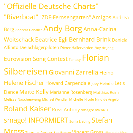
"Offizielle Deutsche Charts"
"Riverboat"
Amigos
"ZDF-Fernsehgarten"
Andrea
Andy Borg
Anna-Carina
Berg
Andreas Gabalier
Bernhard Brink
Beatrice Egli
Woitschack
Daniela
Alfinito
Die Schlagerpiloten
Dieter Hallervorden
Eloy de Jong
Florian
Eurovision Song Contest
Fantasy
Silbereisen
Giovanni Zarrella
Heino
Helene Fischer
Howard Carpendale
Let's
Joey Heindle
Maite Kelly
Dance
Marianne Rosenberg
Matthias Reim
Melissa Naschenweng
Michelle
Michael Wendler
Nicole
Nino de Angelo
Roland Kaiser
Ross Antony
smago! AWARD
Stefan
smago! INFORMIERT
Sonia Liebing
Mross
Vincent Gross
Thomas Anders
Uta Bresan
Wenn die Musi