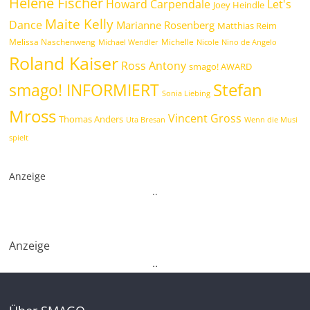
Helene Fischer
Howard Carpendale
Let's
Joey Heindle
Maite Kelly
Dance
Marianne Rosenberg
Matthias Reim
Melissa Naschenweng
Michelle
Michael Wendler
Nicole
Nino de Angelo
Roland Kaiser
Ross Antony
smago! AWARD
Stefan
smago! INFORMIERT
Sonia Liebing
Mross
Vincent Gross
Thomas Anders
Uta Bresan
Wenn die Musi
spielt
Anzeige
.
.
Anzeige
.
.