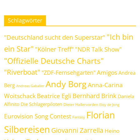
Schlagwörter
"Ich bin
"Deutschland sucht den Superstar"
ein Star"
"Kölner Treff"
"NDR Talk Show"
"Offizielle Deutsche Charts"
"Riverboat"
Amigos
"ZDF-Fernsehgarten"
Andrea
Andy Borg
Anna-Carina
Berg
Andreas Gabalier
Bernhard Brink
Beatrice Egli
Woitschack
Daniela
Alfinito
Die Schlagerpiloten
Dieter Hallervorden
Eloy de Jong
Florian
Eurovision Song Contest
Fantasy
Silbereisen
Giovanni Zarrella
Heino