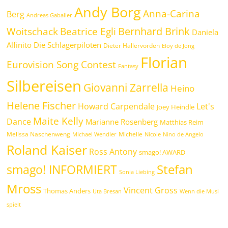
Andy Borg
Anna-Carina
Berg
Andreas Gabalier
Bernhard Brink
Beatrice Egli
Woitschack
Daniela
Alfinito
Die Schlagerpiloten
Dieter Hallervorden
Eloy de Jong
Florian
Eurovision Song Contest
Fantasy
Silbereisen
Giovanni Zarrella
Heino
Helene Fischer
Howard Carpendale
Let's
Joey Heindle
Maite Kelly
Dance
Marianne Rosenberg
Matthias Reim
Melissa Naschenweng
Michelle
Michael Wendler
Nicole
Nino de Angelo
Roland Kaiser
Ross Antony
smago! AWARD
Stefan
smago! INFORMIERT
Sonia Liebing
Mross
Vincent Gross
Thomas Anders
Uta Bresan
Wenn die Musi
spielt