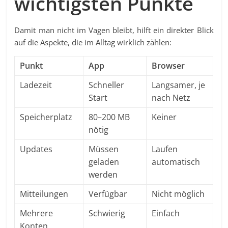
wichtigsten Punkte
Damit man nicht im Vagen bleibt, hilft ein direkter Blick
auf die Aspekte, die im Alltag wirklich zählen:
Punkt
App
Browser
Ladezeit
Schneller
Langsamer, je
Start
nach Netz
Speicherplatz
80–200 MB
Keiner
nötig
Updates
Müssen
Laufen
geladen
automatisch
werden
Mitteilungen
Verfügbar
Nicht möglich
Mehrere
Schwierig
Einfach
Konten