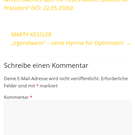
Präsident“ (VÖ: 22.05.2026)!
MARTY KESSLER
„Irgendwann“ – seine Hymne für Optimisten!
→
Schreibe einen Kommentar
Deine E-Mail-Adresse wird nicht veröffentlicht.
Erforderliche
Felder sind mit
*
markiert
Kommentar
*