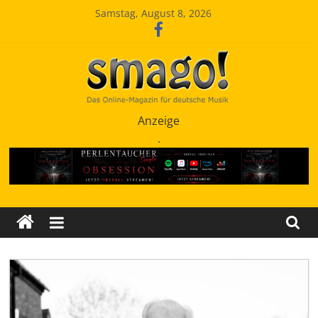
Zum
Samstag, August 8, 2026
Inhalt
springen
Smago
Anzeige
.
SchlagerMAGazinOnline