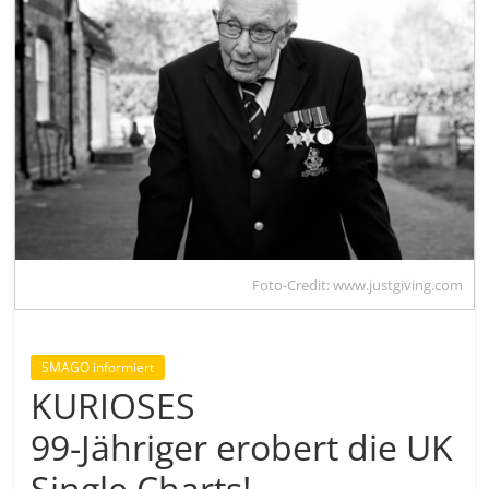
Foto-Credit: www.justgiving.com
SMAGO informiert
KURIOSES
99-Jähriger erobert die UK
Single Charts!