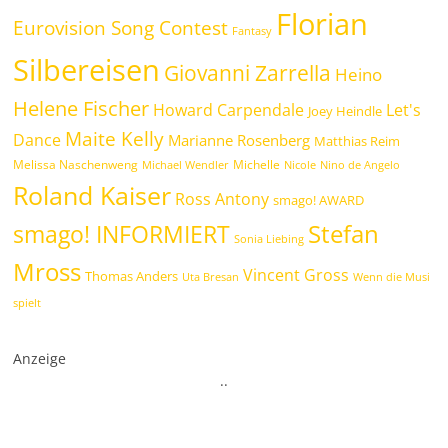
Florian
Eurovision Song Contest
Fantasy
Silbereisen
Giovanni Zarrella
Heino
Helene Fischer
Howard Carpendale
Let's
Joey Heindle
Maite Kelly
Dance
Marianne Rosenberg
Matthias Reim
Melissa Naschenweng
Michelle
Michael Wendler
Nicole
Nino de Angelo
Roland Kaiser
Ross Antony
smago! AWARD
Stefan
smago! INFORMIERT
Sonia Liebing
Mross
Vincent Gross
Thomas Anders
Uta Bresan
Wenn die Musi
spielt
Anzeige
.
.