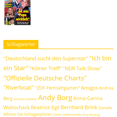
Schlagwörter
"Ich bin
"Deutschland sucht den Superstar"
ein Star"
"Kölner Treff"
"NDR Talk Show"
"Offizielle Deutsche Charts"
"Riverboat"
Amigos
"ZDF-Fernsehgarten"
Andrea
Andy Borg
Anna-Carina
Berg
Andreas Gabalier
Bernhard Brink
Beatrice Egli
Woitschack
Daniela
Alfinito
Die Schlagerpiloten
Dieter Hallervorden
Eloy de Jong