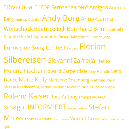
"Riverboat"
Amigos
"ZDF-Fernsehgarten"
Andrea
Andy Borg
Anna-Carina
Berg
Andreas Gabalier
Bernhard Brink
Beatrice Egli
Woitschack
Daniela
Alfinito
Die Schlagerpiloten
Dieter Hallervorden
Eloy de Jong
Florian
Eurovision Song Contest
Fantasy
Silbereisen
Giovanni Zarrella
Heino
Helene Fischer
Howard Carpendale
Let's
Joey Heindle
Maite Kelly
Dance
Marianne Rosenberg
Matthias Reim
Melissa Naschenweng
Michelle
Michael Wendler
Nicole
Nino de Angelo
Roland Kaiser
Ross Antony
smago! AWARD
Stefan
smago! INFORMIERT
Sonia Liebing
Mross
Vincent Gross
Thomas Anders
Uta Bresan
Wenn die Musi
spielt